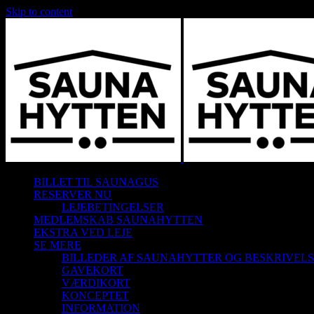
Skip to content
BILLET TIL SAUNAGUS
RESERVER NU
LEJEBETINGELSER
MEDLEMSKAB SAUNAHYTTEN
EKSTRA VED LEJE
SE MERE
BILLEDER AF SAUNAHYTTER OG BESKRIVEL
GAVEKORT
VÆRDIKORT
KONCEPTET
INFORMATION