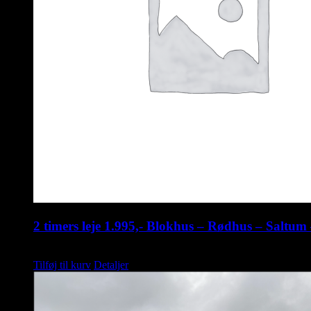
2 timers leje 1.995,- Blokhus – Rødhus – Saltu
kr.
1.995,00
Tilføj til kurv
Detaljer