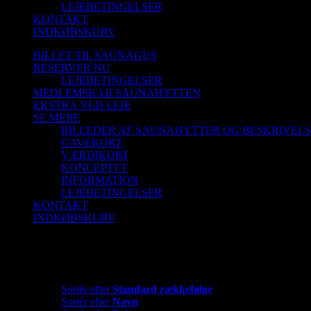
LEJEBETINGELSER
KONTAKT
INDKØBSKURV
BILLET TIL SAUNAGUS
RESERVER NU
LEJEBETINGELSER
MEDLEMSKAB SAUNAHYTTEN
EKSTRA VED LEJE
SE MERE
BILLEDER AF SAUNAHYTTER OG BESKRIVEL
GAVEKORT
VÆRDIKORT
KONCEPTET
INFORMATION
LEJEBETINGELSER
KONTAKT
INDKØBSKURV
Privat: Butik
Sortér efter
Standard rækkefølge
Sortér efter
Standard rækkefølge
Sortér efter
Navn