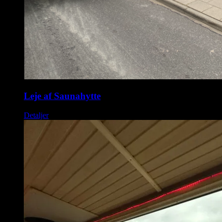
Leje af Saunahytte
Detaljer