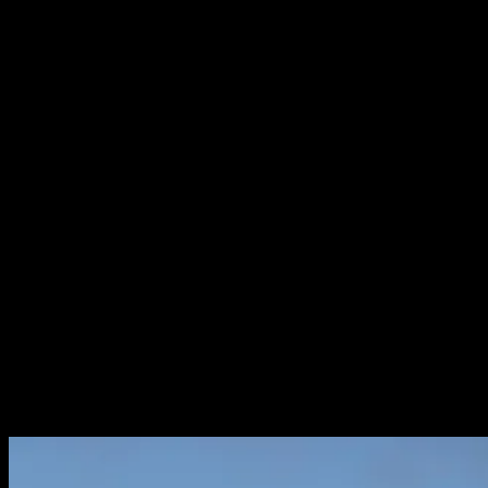
inkl.
siddehåndklæde
(Leje pr.
stk.)
Lej en
badekåbe og
siddehåndklæde,
som er klar til
jer når I
kommer!
Prisen er 85,-
pr. stk
Book det som
ekstra, når du
booker
saunahytten!