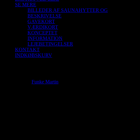
SE MERE
BILLEDER AF SAUNAHYTTER OG
BESKRIVELSE
GAVEKORT
VÆRDIKORT
KONCEPTET
INFORMATION
LEJEBETINGELSER
KONTAKT
INDKØBSKURV
Ekstra ved leje
Ekstra ved leje
Funke Martin
2026-06-05T14:08:19+02:00
Saunagus
Saunagus – en
ekstra luksus,
når du lejer
saunahytten.
3x saunagus