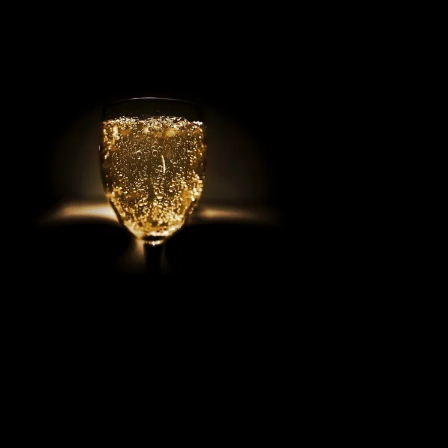
Book det som
ekstra, når du
booker saunahytten!
Saunahytten tilbyder udlejning af luksus saunaer på hjul. En
fleksibel løsning, så du kan nyde en dag i selskab med dine venner,
kollegaer eller familie. Nyd Saunahytten og et forfriskende dyp. Der
er mulighed for tilkøb af Saunagus, Badekåber, kolde drikkevarer og
meget andet.