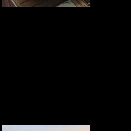
Kold
Hvidvin,
Asti, Rosé
inkl. glas
(pr. flaske)
En kold vin i højt
glas og så en tur i
den varme sauna og
et forfriskende dyp!
Prisen er 250,- pr.
stk
Book det som
ekstra, når du
booker saunahytten!