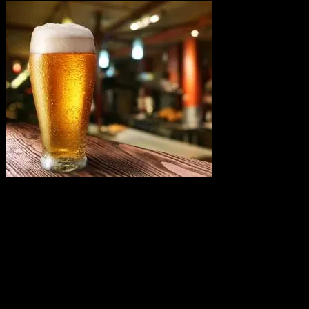
Kolde
sodavand
(pr. stk)
Kolde
sodavand til at
nyde i