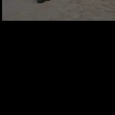
Kold øl
(pr. stk)
Når I
ankommer til
den varme
sauna, så er
der kolde øl
klar til jer!
Prisen er 20,-
pr. stk
Book det som
ekstra, når du
booker
saunahytten!