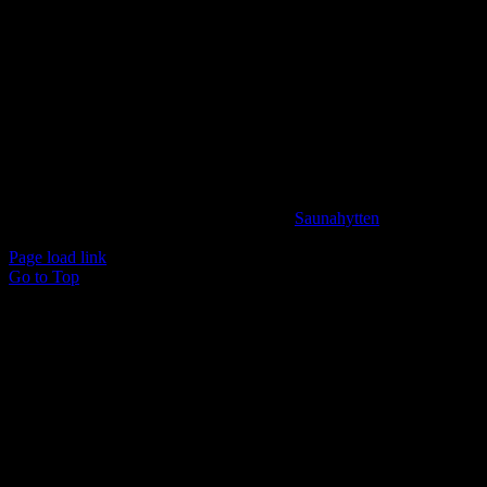
KONTAKTINFORMATION
info@saunahytten.dk
(+45) 30 24 22 97
BANK INFORMATION
Spar Nord Reg.: 9280 Konto nr. 4587125787
© Copyright 2024 -
2026 | Udviklet af
Saunahytten
| All
Rights Reserved
Page load link
Go to Top