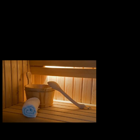
med
forskellige
æteriske olier,
fordelt over en
time til 650,-
Book det som
ekstra, når du
booker
saunahytten!
Badekåbe