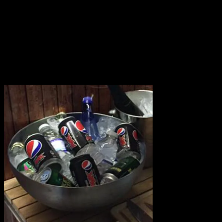
saunahytten!
Prisen er 20,-
pr. stk
Book det som
ekstra, når du
booker
saunahytten!