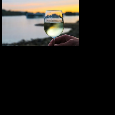
Champagne
inkl glas (pr.
flaske)
Hvorfor ikke?!
Selvfølgelig skal der
rigtig Champagne
til!
Prisen er 350,- pr.
stk