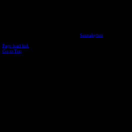
BANK INFORMATION
Spar Nord Reg.: 9280 Konto nr. 4587125787
© Copyright 2024 -
2026 | Udviklet af
Saunahytten
| All
Rights Reserved
Page load link
Go to Top