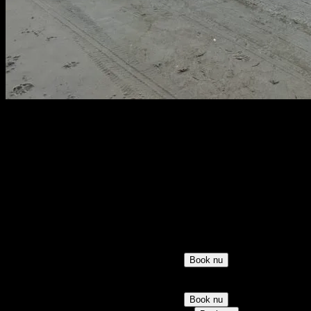
Blokhus
Høkervej 20, Blokhus 9492
Mød omklædt på stranden nedenfor Sømærket
Saunagus og Vesterhavsdyp. Nyd naturen og oplev 3 skønne runder
med Saunagus med mulighed for forfriskende dyp i det skønne
Vesterhav!
Medbring:
Badetøj, håndklæde, badesko
Lørdag d. 8. august 2026
9.45 – 10.45
7/15 tilmeldt
8 pladser
150 kr
Book nu
11.00 – 12.00
15/15 tilmeldt
Udsolgt
150 kr
Udsolgt
Søndag d. 9. august 2026
9.45 – 10.45
6/15 tilmeldt
9 pladser
150 kr
Book nu