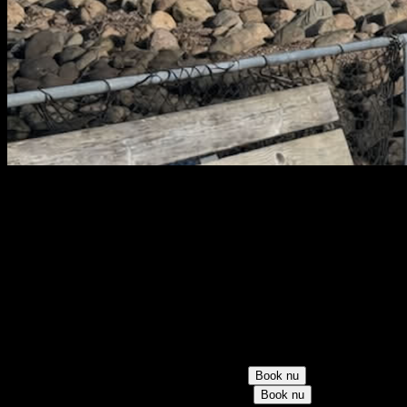
Skagen
Saunagus fra 1/10-31/12 + ekstra i ferier. Udlejning året rundt
Øster Strandvej, Skagen
Mød ved Vippefyret
Saunagus ved Vippefyret. Nyd naturen og oplev 3 skønne runder
med Saunagus med mulighed for forfriskende dyp!
Medbring:
Badetøj, håndklæde, badesko
Søndag d. 4. oktober 2026
9.30 – 10.30
0/15 tilmeldt
15 pladser
150 kr
Book nu
10.45 – 11.45
4/15 tilmeldt
11 pladser
150 kr
Book nu