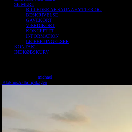
SE MERE
BILLEDER AF SAUNAHYTTER OG
BESKRIVELSE
GAVEKORT
VÆRDIKORT
KONCEPTET
INFORMATION
LEJEBETINGELSER
KONTAKT
INDKØBSKURV
Saunagus Booking
Saunagus Booking
michael
2026-06-10T20:02:32+02:00
Blokhus
Aalborg
Skagen