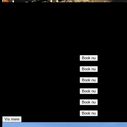
Aalborg
Aalborg Sejlklub, Skydebanevej 40, 9000 Aalborg
Saunagus med mulighed for forfriskende dyp. Mulighed for lettere
omklædning i Saunahytten. Adgang til sejlklubbens bade- og
toiletfaciliteter.
Søndag d. 9. august 2026
14.00 – 15.00
1/15 tilmeldt
14 pladser
150 kr
Book nu
Onsdag d. 12. august 2026
18.30 – 19.30
3/15 tilmeldt
12 pladser
150 kr
Book nu
Søndag d. 16. august 2026
14.00 – 15.00
0/15 tilmeldt
15 pladser
150 kr
Book nu
Onsdag d. 19. august 2026
18.30 – 19.30
2/15 tilmeldt
13 pladser
150 kr
Book nu
Søndag d. 23. august 2026
14.00 – 15.00
0/15 tilmeldt
15 pladser
150 kr
Book nu
Onsdag d. 26. august 2026
18.30 – 19.30
1/15 tilmeldt
14 pladser
150 kr
Book nu
Vis mere