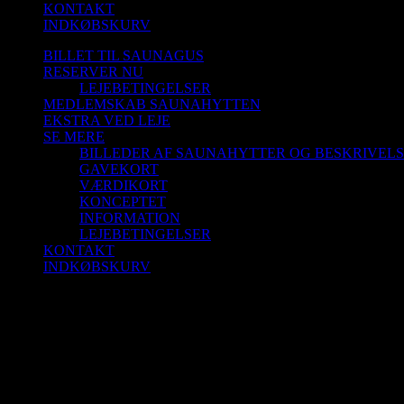
KONTAKT
INDKØBSKURV
BILLET TIL SAUNAGUS
RESERVER NU
LEJEBETINGELSER
MEDLEMSKAB SAUNAHYTTEN
EKSTRA VED LEJE
SE MERE
BILLEDER AF SAUNAHYTTER OG BESKRIVEL
GAVEKORT
VÆRDIKORT
KONCEPTET
INFORMATION
LEJEBETINGELSER
KONTAKT
INDKØBSKURV
Sauna 13/10-25 kl. 19.00-20.00 Selvbetjeni