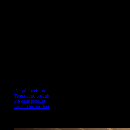
Saunahytten.dk benytter saunatræ inde i saunaen hvor der er op til
15 siddepladser i den almindelige Saunahytte og 25 personer i den
store Saunahytte på bænke. Varmen kommer fra et brændefyr med
lavasten der sikre den høje varme.
Yderligere information
Stoerrelse
Ekstra stor
Kapacitet
25 siddepladser
Mobil
Ja
Del på Facebook
Tweet dette produkt
Pin dette produkt
Email This Product
Relaterede varer