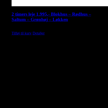
2 timers leje 1.995,- Blokhus – Rødhus –
Saltum – Grønhøj – Løkken
kr.
1.995,00
Tilføj til kurv
Detaljer
Saunahytten tilbyder udlejning af luksus saunaer på hjul. En
fleksibel løsning, så du kan nyde en dag i selskab med dine venner,
kollegaer eller familie. Nyd Saunahytten og et forfriskende dyp. Der
er mulighed for tilkøb af Saunagus, Badekåber, kolde drikkevarer og
meget andet.
KONTAKTINFORMATION
info@saunahytten.dk
(+45) 30 24 22 97