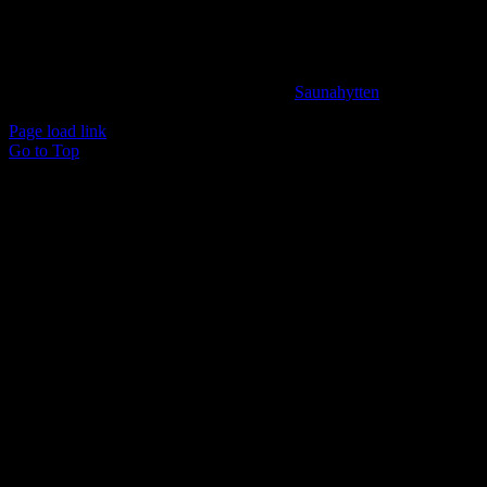
BANK INFORMATION
Spar Nord Reg.: 9280 Konto nr. 4587125787
© Copyright 2024 -
2026 | Udviklet af
Saunahytten
| All
Rights Reserved
Page load link
Go to Top