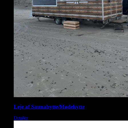
Leje af Saunahytte/Mødehytte
Detaljer