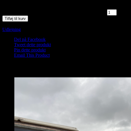
2 på lager
Saunagus 8/11-25 Kl. 9.45 - 10.45 Blokhus Strand antal
Tilføj til kurv
Varenummer (SKU):
Saunagus 2025 Blokhus SG-1-1-1-1
Kategori:
Udlejning
Del på Facebook
Tweet dette produkt
Pin dette produkt
Email This Product
Relaterede varer