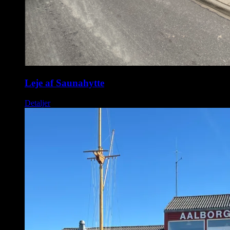
Leje af Saunahytte
Detaljer