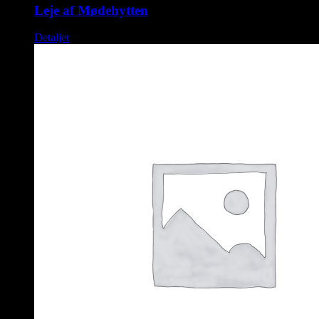
Leje af Mødehytten
Detaljer