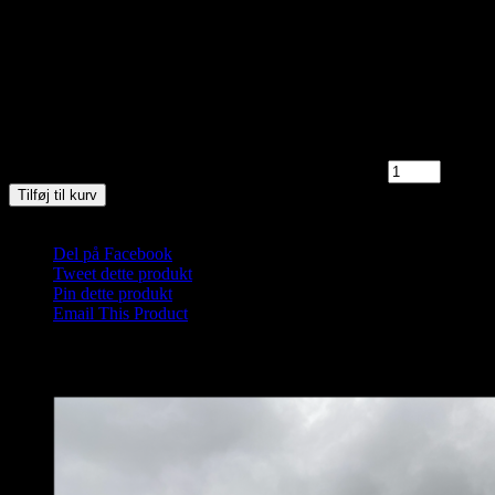
Medbring håndklæde og god ide med badesko/neoprensko.
Wellness midt i naturen.
Mød omklædt på stranden i Blokhus neden for sømærket.
5 på lager
Saunagus 7/6-25 Kl. 8.30 - 9.30 Blokhus Strand antal
Tilføj til kurv
Varenummer (SKU):
Saunagus 2025 Blokhus11-1-1-1-1-1-1-1-1-1-1-
Del på Facebook
Tweet dette produkt
Pin dette produkt
Email This Product
Relaterede varer