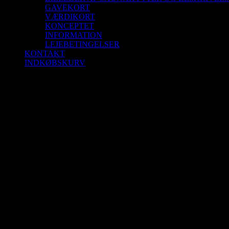
GAVEKORT
VÆRDIKORT
KONCEPTET
INFORMATION
LEJEBETINGELSER
KONTAKT
INDKØBSKURV
Saunagus 7/6-25 Kl. 8.30 – 9.30 Blokhus S