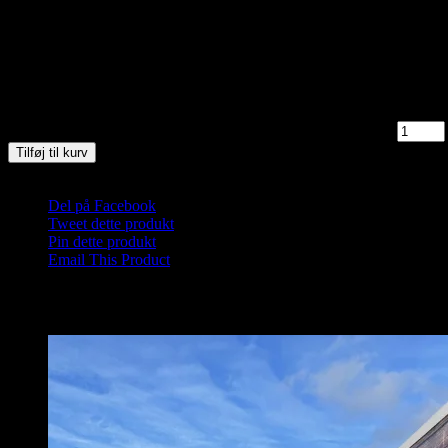
Wellness midt i naturen ved Vippefyret i Skagen.
Mød omklædt ved Saunahytten.
3 på lager
Saunagus 7/12-25 Kl. 9.30 - 10.30 Skagen (Vippefyret) antal
Tilføj til kurv
Varenummer (SKU):
Saunagus 2025 Skagen-vp-1-2-3-1-1-1
Kategor
Del på Facebook
Tweet dette produkt
Pin dette produkt
Email This Product
Relaterede varer