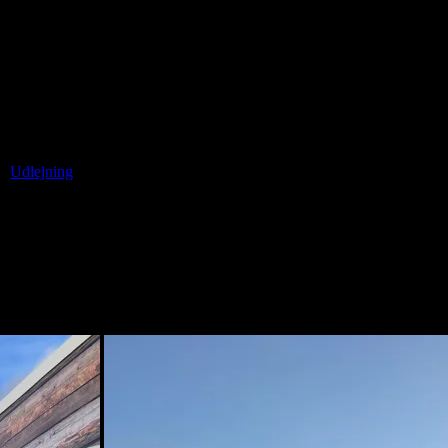
i:
Udlejning