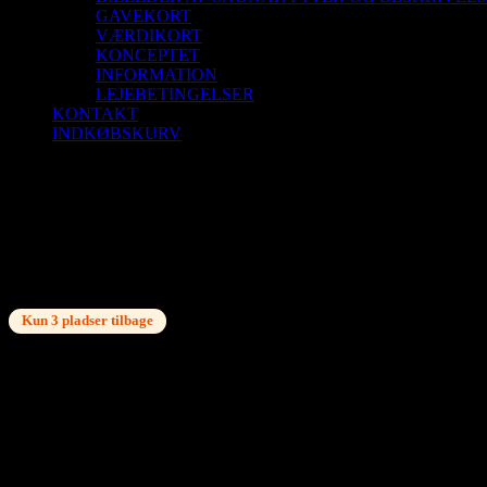
GAVEKORT
VÆRDIKORT
KONCEPTET
INFORMATION
LEJEBETINGELSER
KONTAKT
INDKØBSKURV
Saunagus 7/12-25 Kl. 9.30 – 10.30 Skagen (
Saunagus 7/12-25 Kl. 9.30 – 10.30 Skagen (
Kun 3 pladser tilbage
kr.
150,00
3 på lager
Saunagus ved Vippefyret. Nyd naturen og oplev 3 skønne runder med
Medbring håndklæde og god ide med badesko/neoprensko.