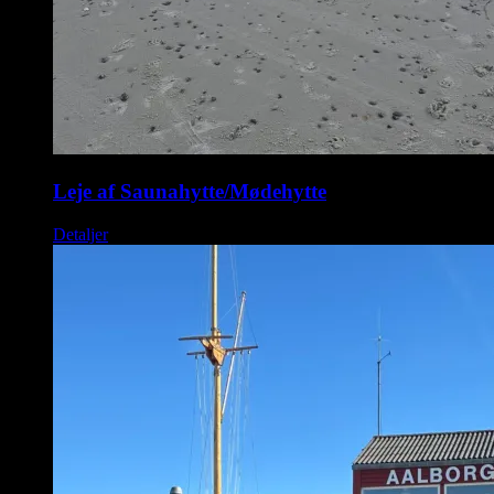
Leje af Saunahytte/Mødehytte
Detaljer