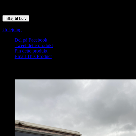
1 på lager
Saunagus 4/1-26 Kl. 9.45 - 10.45 Blokhus Strand antal
Tilføj til kurv
Varenummer (SKU):
Saunagus 2026 Blokhus-1
Kategori:
Udlejning
Del på Facebook
Tweet dette produkt
Pin dette produkt
Email This Product
Relaterede varer