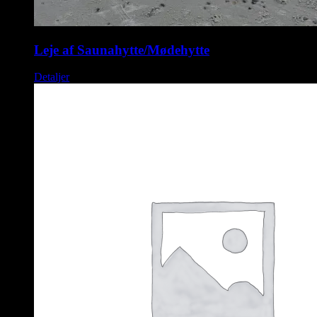
Leje af Saunahytte/Mødehytte
Detaljer