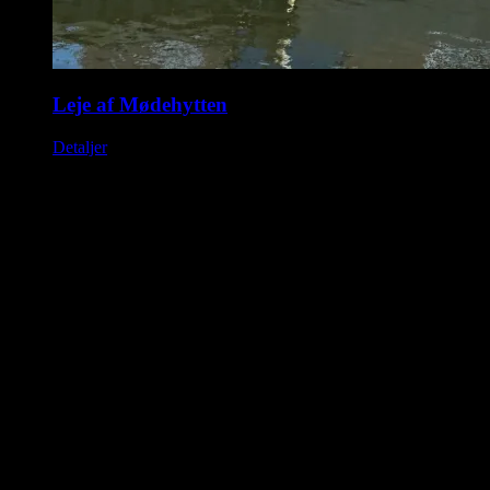
Leje af Mødehytten
Detaljer
Saunahytten tilbyder udlejning af luksus saunaer på hjul. En
fleksibel løsning, så du kan nyde en dag i selskab med dine venner,
kollegaer eller familie. Nyd Saunahytten og et forfriskende dyp. Der
er mulighed for tilkøb af Saunagus, Badekåber, kolde drikkevarer og
meget andet.
KONTAKTINFORMATION
info@saunahytten.dk
(+45) 30 24 22 97