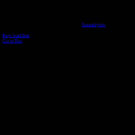
BANK INFORMATION
Spar Nord Reg.: 9280 Konto nr. 4587125787
© Copyright 2024 -
2026 | Udviklet af
Saunahytten
| All
Rights Reserved
Page load link
Go to Top