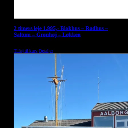
2 timers leje 1.995,- Blokhus – Rødhus –
Saltum – Grønhøj – Løkken
kr.
1.995,00
Tilføj til kurv
Detaljer