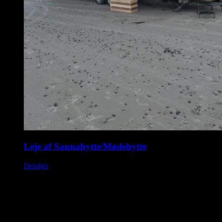
Leje af Saunahytte/Mødehytte
Detaljer
Saunahytten tilbyder udlejning af luksus saunaer på hjul. En
fleksibel løsning, så du kan nyde en dag i selskab med dine venner,
kollegaer eller familie. Nyd Saunahytten og et forfriskende dyp. Der