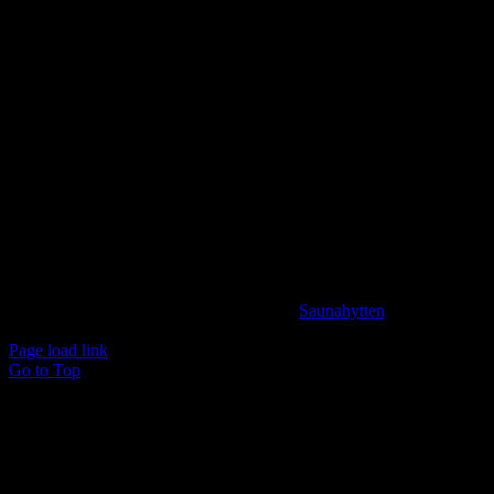
er mulighed for tilkøb af Saunagus, Badekåber, kolde drikkevarer og
meget andet.
KONTAKTINFORMATION
info@saunahytten.dk
(+45) 30 24 22 97
BANK INFORMATION
Spar Nord Reg.: 9280 Konto nr. 4587125787
© Copyright 2024 -
2026 | Udviklet af
Saunahytten
| All
Rights Reserved
Page load link
Go to Top