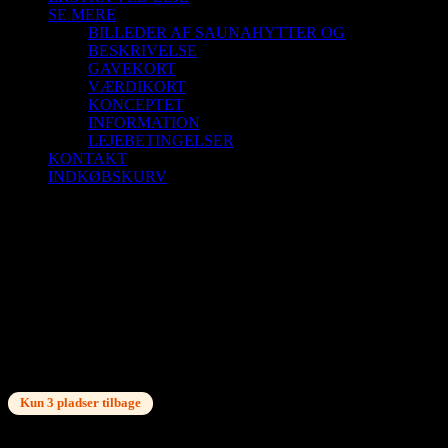
SE MERE
BILLEDER AF SAUNAHYTTER OG
BESKRIVELSE
GAVEKORT
VÆRDIKORT
KONCEPTET
INFORMATION
LEJEBETINGELSER
KONTAKT
INDKØBSKURV
Saunagus 4/1-26 Kl. 9.30 – 10.30 Skagen
(Vippefyret)
Saunagus 4/1-26 Kl. 9.30 – 10.30 Skagen
(Vippefyret)
Kun 3 pladser tilbage
kr.
150,00