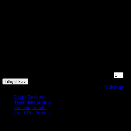
3 på lager
Saunagus ved Vippefyret. Nyd naturen og oplev 3 skønne runder
med Saunagus med mulighed for forfriskende dyp!
Medbring håndklæde og god ide med badesko/neoprensko.
Wellness midt i naturen ved Vippefyret i Skagen.
Mød omklædt ved Saunahytten.
3 på lager
Saunagus 4/1-26 Kl. 9.30 - 10.30 Skagen (Vippefyret) antal
Tilføj til kurv
Varenummer (SKU):
Saunagus 2026 Skagen
Kategori:
Udlejning
Del på Facebook
Tweet dette produkt
Pin dette produkt
Email This Product
Relaterede varer