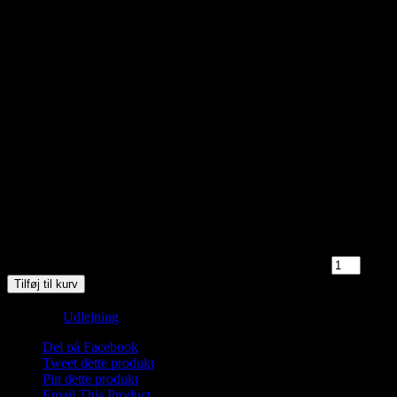
kr.
150,00
4 på lager
Saunagus og Vesterhavsdyp. Nyd naturen og oplev 3 skønne runder
med Saunagus med mulighed for forfriskende dyp i det skønne
Vesterhav!
Medbring håndklæde og god ide med badesko/neoprensko.
Wellness midt i naturen.
Mød omklædt på stranden i Blokhus neden for sømærket.
4 på lager
Saunagus 31/5-26 Kl. 11.00 - 12.00 Blokhus Strand antal
Tilføj til kurv
Varenummer (SKU):
Saunagus 2026 1 Blokhus-4-2-1-1-1-1-1-1-1-1
Kategori:
Udlejning
Del på Facebook
Tweet dette produkt
Pin dette produkt
Email This Product