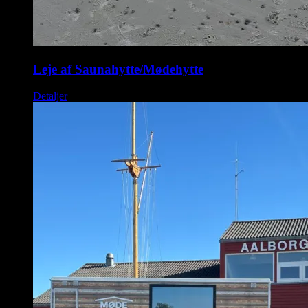
Leje af Saunahytte/Mødehytte
Detaljer