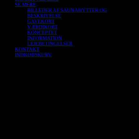
SE MERE
BILLEDER AF SAUNAHYTTER OG
BESKRIVELSE
GAVEKORT
VÆRDIKORT
KONCEPTET
INFORMATION
LEJEBETINGELSER
KONTAKT
INDKØBSKURV
Saunagus 31/5-26 Kl. 11.00 – 12.00
Blokhus Strand