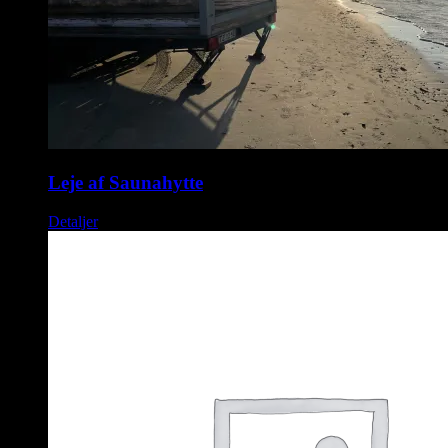
Leje af Saunahytte
Detaljer