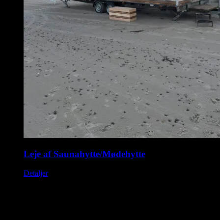
Leje af Saunahytte/Mødehytte
Detaljer
Saunahytten tilbyder udlejning af luksus saunaer på hjul. En
fleksibel løsning, så du kan nyde en dag i selskab med dine venner,