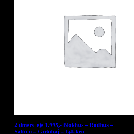
2 timers leje 1.995,- Blokhus – Rødhus –
Saltum – Grønhøj – Løkken