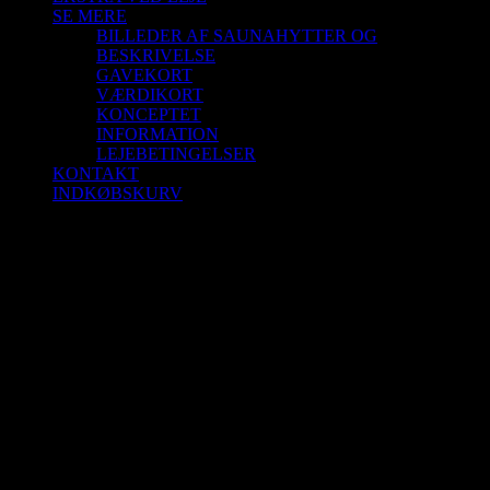
SE MERE
BILLEDER AF SAUNAHYTTER OG
BESKRIVELSE
GAVEKORT
VÆRDIKORT
KONCEPTET
INFORMATION
LEJEBETINGELSER
KONTAKT
INDKØBSKURV
Saunagus 30/5-26 Kl. 9.45 – 10.45 Blokhus
Strand