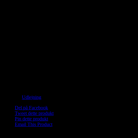
kr.
150,00
Ikke på lager
Saunagus og Vesterhavsdyp. Nyd naturen og oplev 3 skønne runder
med Saunagus med mulighed for forfriskende dyp i det skønne
Vesterhav!
Medbring håndklæde og god ide med badesko/neoprensko.
Wellness midt i naturen.
Mød omklædt på stranden i Blokhus neden for sømærket.
Ikke på lager
Varenummer (SKU):
Saunagus 2026 Blokhus-4-1-1-1-1-1-2-1-1
Kategori:
Udlejning
Del på Facebook
Tweet dette produkt
Pin dette produkt
Email This Product
Relaterede varer