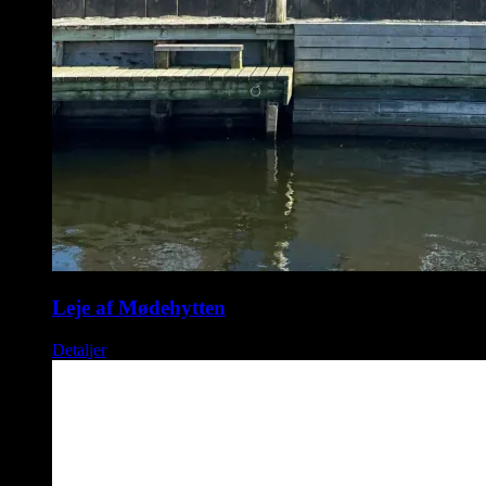
Leje af Mødehytten
Detaljer