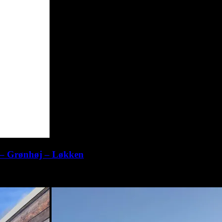
m – Grønhøj – Løkken