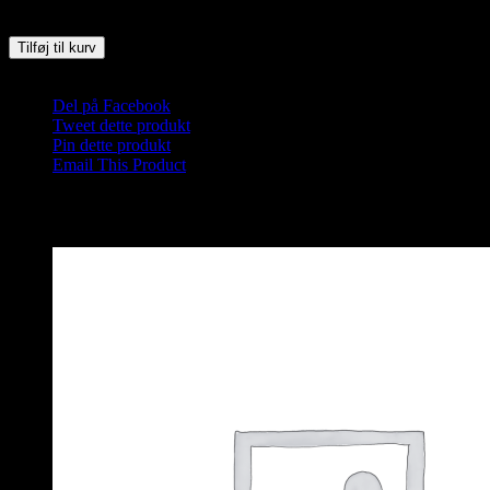
Saunagus 29/10-25 Kl. 18.30-19.30 Aalborg Sejlklub antal
Tilføj til kurv
Varenummer (SKU):
Saunagus Aalborg-2025-S-1-1-1-1-1-1-1-1-1-1-
Del på Facebook
Tweet dette produkt
Pin dette produkt
Email This Product
Relaterede varer