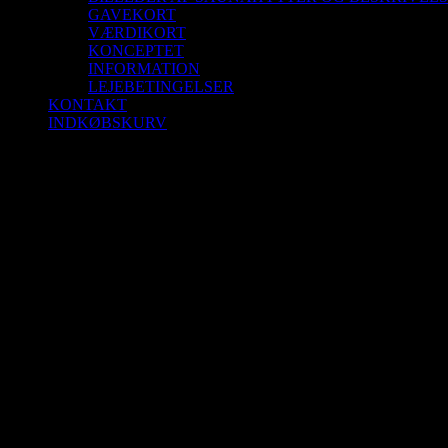
GAVEKORT
VÆRDIKORT
KONCEPTET
INFORMATION
LEJEBETINGELSER
KONTAKT
INDKØBSKURV
Saunagus 29/10-25 Kl. 18.30-19.30 Aalborg