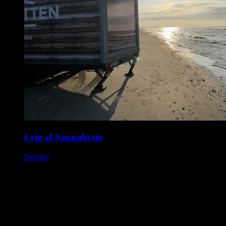
Leje af Saunahytte
Detaljer
Saunahytten tilbyder udlejning af luksus saunaer på hjul. En
fleksibel løsning, så du kan nyde en dag i selskab med dine venner,
kollegaer eller familie. Nyd Saunahytten og et forfriskende dyp. Der
er mulighed for tilkøb af Saunagus, Badekåber, kolde drikkevarer og