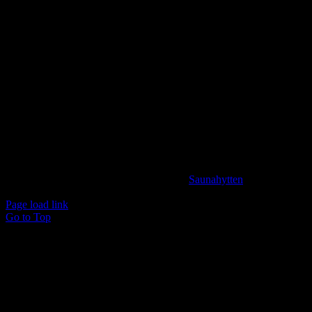
meget andet.
KONTAKTINFORMATION
info@saunahytten.dk
(+45) 30 24 22 97
BANK INFORMATION
Spar Nord Reg.: 9280 Konto nr. 4587125787
© Copyright 2024 -
2026 | Udviklet af
Saunahytten
| All
Rights Reserved
Page load link
Go to Top