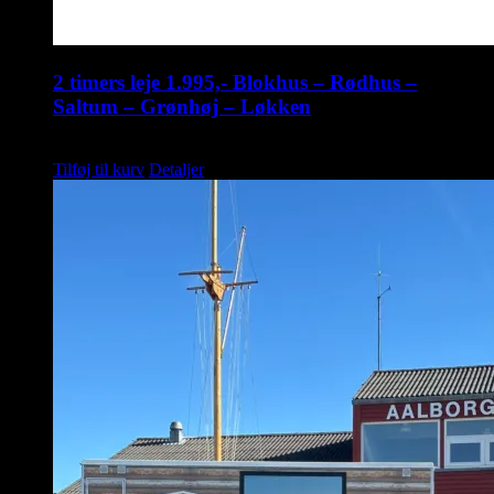
2 timers leje 1.995,- Blokhus – Rødhus –
Saltum – Grønhøj – Løkken
kr.
1.995,00
Tilføj til kurv
Detaljer