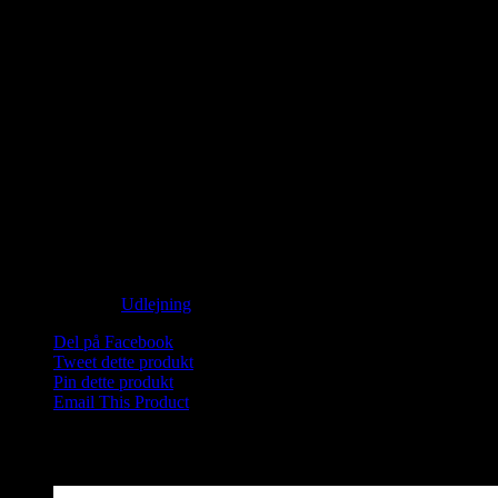
Ikke på lager
Saunagus ved Vippefyret. Nyd naturen og oplev 3 skønne runder
med Saunagus med mulighed for forfriskende dyp!
Medbring håndklæde og god ide med badesko/neoprensko.
Wellness midt i naturen ved Vippefyret i Skagen.
Mød omklædt ved Saunahytten.
Ikke på lager
Varenummer (SKU):
Saunagus 2025 Skagen 10.45-1-2-3-1-1-1-1-
1-1-1
Kategori:
Udlejning
Del på Facebook
Tweet dette produkt
Pin dette produkt
Email This Product
Relaterede varer