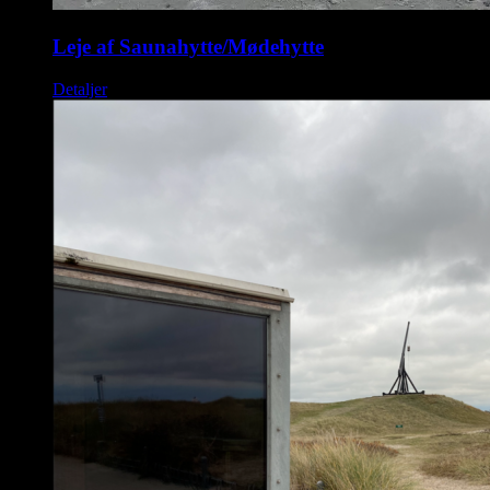
Leje af Saunahytte/Mødehytte
Detaljer