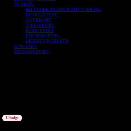
SE MERE
BILLEDER AF SAUNAHYTTER OG
BESKRIVELSE
GAVEKORT
VÆRDIKORT
KONCEPTET
INFORMATION
LEJEBETINGELSER
KONTAKT
INDKØBSKURV
Saunagus 25/12-25 Kl. 10.45 – 11.45
Skagen (Vippefyret)
Saunagus 25/12-25 Kl. 10.45 – 11.45
Skagen (Vippefyret)
Udsolgt
kr.
150,00