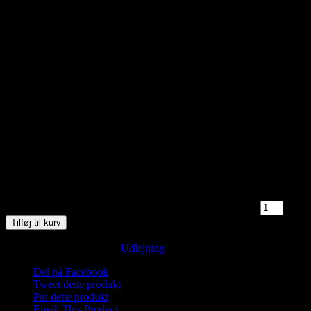
kr.
150,00
3 på lager
Saunagus og Vesterhavsdyp. Nyd naturen og oplev 3 skønne runder
med Saunagus med mulighed for forfriskende dyp i det skønne
Vesterhav!
Medbring håndklæde og god ide med badesko/neoprensko.
Wellness midt i naturen.
Mød omklædt på stranden i Blokhus neden for sømærket.
3 på lager
Saunagus 20/12-25 Kl. 9.45 - 10.45 Blokhus Strand antal
Tilføj til kurv
Varenummer (SKU):
Saunagus 2025 Blokhus SG-1-1-1-1-1-1-1-1-
1-1-1-1-1-1-1-1
Kategori:
Udlejning
Del på Facebook
Tweet dette produkt
Pin dette produkt
Email This Product