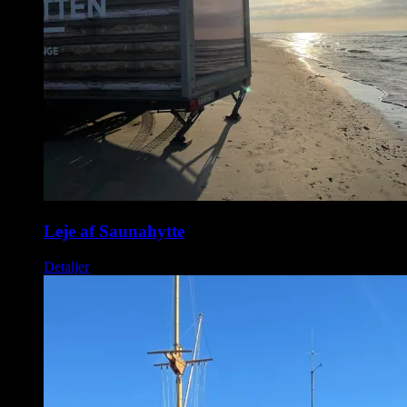
Leje af Saunahytte
Detaljer