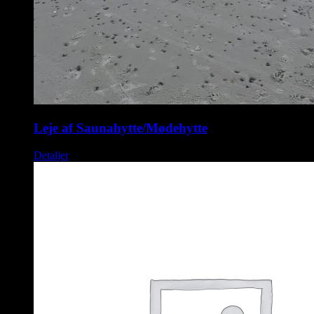
Leje af Saunahytte/Mødehytte
Detaljer