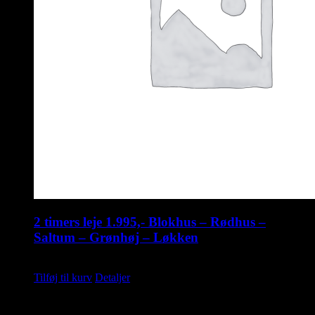
2 timers leje 1.995,- Blokhus – Rødhus –
Saltum – Grønhøj – Løkken
kr.
1.995,00
Tilføj til kurv
Detaljer