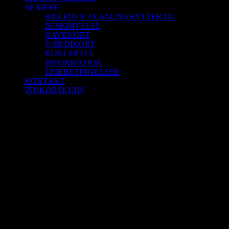
SE MERE
BILLEDER AF SAUNAHYTTER OG
BESKRIVELSE
GAVEKORT
VÆRDIKORT
KONCEPTET
INFORMATION
LEJEBETINGELSER
KONTAKT
INDKØBSKURV
Saunagus 20/12-25 Kl. 9.45 – 10.45
Blokhus Strand