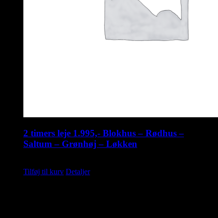
2 timers leje 1.995,- Blokhus – Rødhus –
Saltum – Grønhøj – Løkken
kr.
1.995,00
Tilføj til kurv
Detaljer
Saunahytten tilbyder udlejning af luksus saunaer på hjul. En
fleksibel løsning, så du kan nyde en dag i selskab med dine venner,