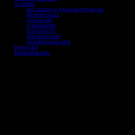
SE MERE
BILLEDER AF SAUNAHYTTER OG
BESKRIVELSE
GAVEKORT
VÆRDIKORT
KONCEPTET
INFORMATION
LEJEBETINGELSER
KONTAKT
INDKØBSKURV
Saunagus 20/12-25 Kl. 11.00 – 12.00
Blokhus Strand