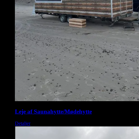
Leje af Saunahytte/Mødehytte
Detaljer