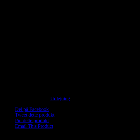
kr.
150,00
Ikke på lager
Saunagus og Vesterhavsdyp. Nyd naturen og oplev 3 skønne runder
med Saunagus med mulighed for forfriskende dyp i det skønne
Vesterhav!
Medbring håndklæde og god ide med badesko/neoprensko.
Wellness midt i naturen.
Mød omklædt på stranden i Blokhus neden for sømærket.
Ikke på lager
Varenummer (SKU):
Saunagus 2025 Blokhus11-1-1-1-1-1-1-1-1-1-
1-1-1-1-1-1-1
Kategori:
Udlejning
Del på Facebook
Tweet dette produkt
Pin dette produkt
Email This Product
Relaterede varer