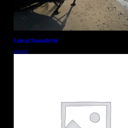
Leje af Saunahytte
Detaljer