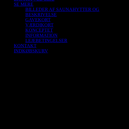
SE MERE
BILLEDER AF SAUNAHYTTER OG
BESKRIVELSE
GAVEKORT
VÆRDIKORT
KONCEPTET
INFORMATION
LEJEBETINGELSER
KONTAKT
INDKØBSKURV
Saunagus 19/4-26 Kl. 14.00-15.00 Aalborg
Sejlklub