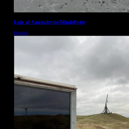
Leje af Saunahytte/Mødehytte
Detaljer