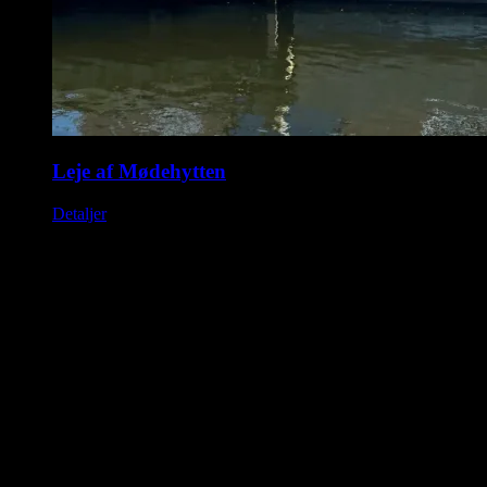
Leje af Mødehytten
Detaljer
Saunahytten tilbyder udlejning af luksus saunaer på hjul. En
fleksibel løsning, så du kan nyde en dag i selskab med dine venner,
kollegaer eller familie. Nyd Saunahytten og et forfriskende dyp. Der
er mulighed for tilkøb af Saunagus, Badekåber, kolde drikkevarer og
meget andet.
KONTAKTINFORMATION