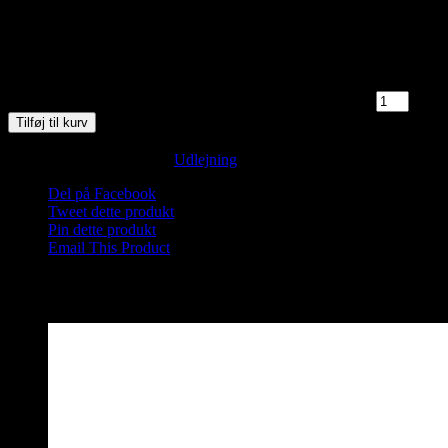
9000 Aalborg. Der er mulighed for lettere omklædning i
Saunahytten. Badetøj er påkrævet.
5 på lager
Saunagus 19/4-26 Kl. 14.00-15.00 Aalborg Sejlklub antal
Tilføj til kurv
Varenummer (SKU):
Saunagus Aalborg-2026-Søndag-1-1-1-1-1-1-
1-1-1-1-1-1-1-1
Kategori:
Udlejning
Del på Facebook
Tweet dette produkt
Pin dette produkt
Email This Product
Relaterede varer