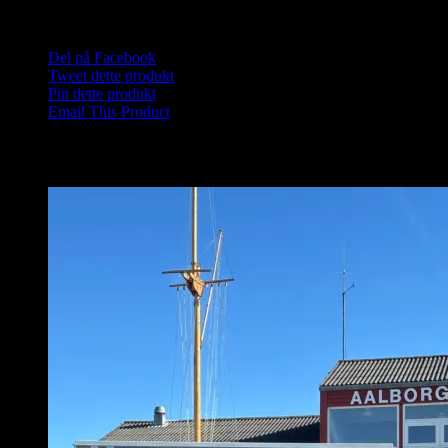
Varenummer (SKU):
Saunagus Aalborg-2025-w-1-1-1-1-1-1-1-1-1-1-
Del på Facebook
Tweet dette produkt
Pin dette produkt
Email This Product
Relaterede varer