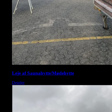
Leje af Saunahytte/Mødehytte
Detaljer