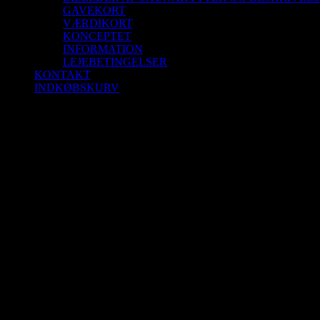
GAVEKORT
VÆRDIKORT
KONCEPTET
INFORMATION
LEJEBETINGELSER
KONTAKT
INDKØBSKURV
Saunagus 19/10-25 Kl. 14.00-15.00 Aalborg