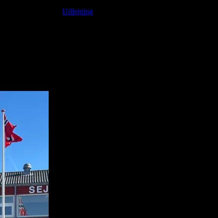
1-1-2-1-1
Kategori:
Udlejning