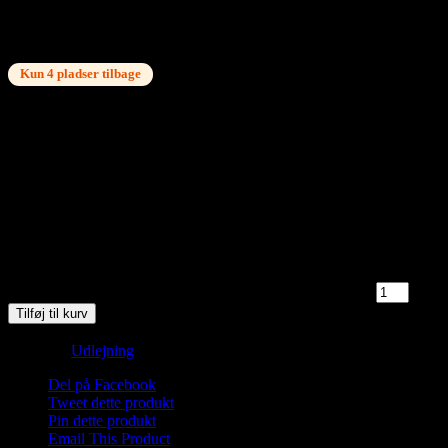
Saunagus 18/2-26 Kl. 18.30-19.30 Aalborg
Sejlklub
Kun 4 pladser tilbage
kr.
150,00
4 på lager
Mød omklædt på havnen ved Aalborg Sejlklub, Skydebanevej 40,
9000 Aalborg. Der er mulighed for lettere omklædning i
Saunahytten. Badetøj er påkrævet.
4 på lager
Saunagus 18/2-26 Kl. 18.30-19.30 Aalborg Sejlklub antal
Tilføj til kurv
Varenummer (SKU):
Saunagus Aalborg-2026-Onsdag-1-1-1-1-1-1
Kategori:
Udlejning
Del på Facebook
Tweet dette produkt
Pin dette produkt
Email This Product