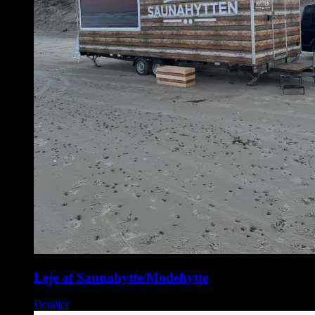
Leje af Saunahytte/Mødehytte
Detaljer