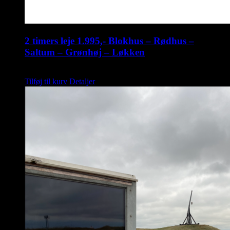
2 timers leje 1.995,- Blokhus – Rødhus –
Saltum – Grønhøj – Løkken
kr.
1.995,00
Tilføj til kurv
Detaljer