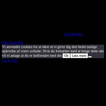
info@saunahytten.dk
(+45) 30 24 22 97
BANK INFORMATION
Spar Nord Reg.: 9280 Konto nr. 4587125787
© Copyright 2024 -
2026 | Udviklet af
Saunahytten
| All
Rights Reserved
Page load link
Vi anvender cookies for at sikre at vi giver dig den bedst mulige
oplevelse af vores website. Hvis du fortsætter med at bruge dette site
vil vi antage at du er indforstået med det.
Ok
Læs mere
Go to Top