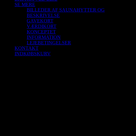
SE MERE
BILLEDER AF SAUNAHYTTER OG
BESKRIVELSE
GAVEKORT
VÆRDIKORT
KONCEPTET
INFORMATION
LEJEBETINGELSER
KONTAKT
INDKØBSKURV
Saunagus 17/4-26 Kl. 16.00-17.00 Aalborg
Sejlklub