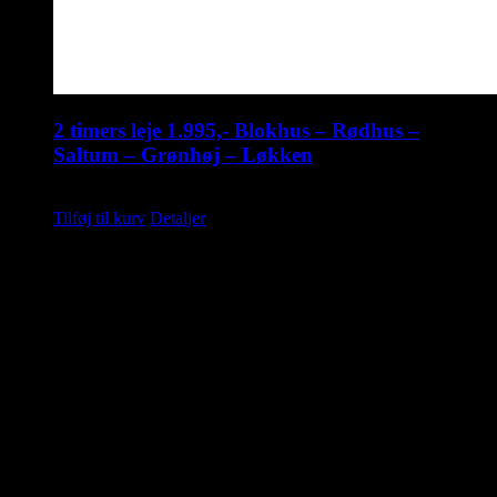
2 timers leje 1.995,- Blokhus – Rødhus –
Saltum – Grønhøj – Løkken
kr.
1.995,00
Tilføj til kurv
Detaljer
Saunahytten tilbyder udlejning af luksus saunaer på hjul. En
fleksibel løsning, så du kan nyde en dag i selskab med dine venner,
kollegaer eller familie. Nyd Saunahytten og et forfriskende dyp. Der
er mulighed for tilkøb af Saunagus, Badekåber, kolde drikkevarer og
meget andet.
KONTAKTINFORMATION