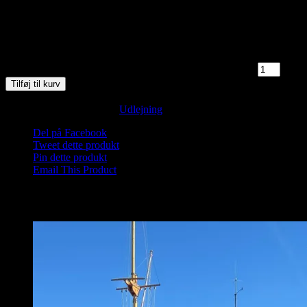
9000 Aalborg. Der er mulighed for lettere omklædning i
Saunahytten. Badetøj er påkrævet.
5 på lager
Saunagus 17/4-26 Kl. 16.00-17.00 Aalborg Sejlklub antal
Tilføj til kurv
Varenummer (SKU):
Saunagus Aalborg-2026-Fredag-1-1-1-1-1-1-
1-1-1-1-1-1-1-1
Kategori:
Udlejning
Del på Facebook
Tweet dette produkt
Pin dette produkt
Email This Product
Relaterede varer