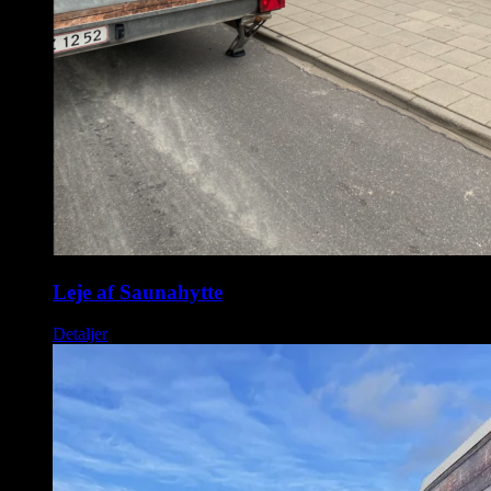
Leje af Saunahytte
Detaljer