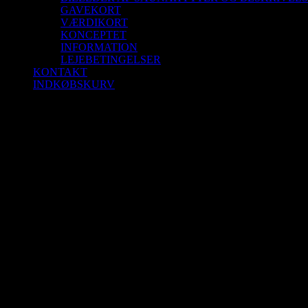
GAVEKORT
VÆRDIKORT
KONCEPTET
INFORMATION
LEJEBETINGELSER
KONTAKT
INDKØBSKURV
Saunagus 16/3-25 Kl. 11.00 – 12.00 Blokhu