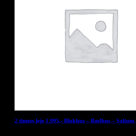
2 timers leje 1.995,- Blokhus – Rødhus – Saltu
kr.
1.995,00