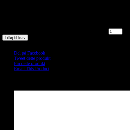
Wellness midt i naturen.
Mød omklædt på stranden i Blokhus neden for sømærket.
7 på lager
Saunagus 16/3-25 Kl. 11.00 - 12.00 Blokhus Strand antal
Tilføj til kurv
Varenummer (SKU):
Saunagus 2025 Blokhus---1-2-3-1-1-1-2-2
Kate
Del på Facebook
Tweet dette produkt
Pin dette produkt
Email This Product
Relaterede varer