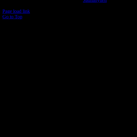
© Copyright 2024 -
2026 | Udviklet af
Saunahytten
| All
Rights Reserved
Page load link
Go to Top