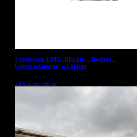
2 timers leje 1.995,- Blokhus – Rødhus –
Saltum – Grønhøj – Løkken
kr.
1.995,00
Tilføj til kurv
Detaljer