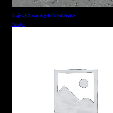
Leje af Saunahytte/Mødehytte
Detaljer