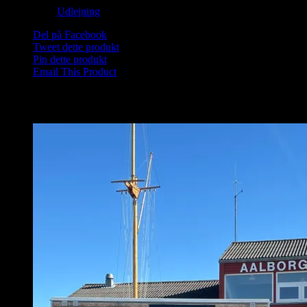
2
Kategori:
Udlejning
Del på Facebook
Tweet dette produkt
Pin dette produkt
Email This Product
Relaterede varer