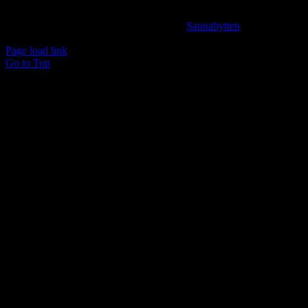
Spar Nord Reg.: 9280 Konto nr. 4587125787
© Copyright 2024 -
2026 | Udviklet af
Saunahytten
| All
Rights Reserved
Page load link
Go to Top