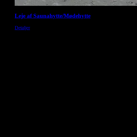
Leje af Saunahytte/Mødehytte
Detaljer
Saunahytten tilbyder udlejning af luksus saunaer på hjul. En
fleksibel løsning, så du kan nyde en dag i selskab med dine venner,
kollegaer eller familie. Nyd Saunahytten og et forfriskende dyp. Der
er mulighed for tilkøb af Saunagus, Badekåber, kolde drikkevarer og
meget andet.
KONTAKTINFORMATION
info@saunahytten.dk
(+45) 30 24 22 97
BANK INFORMATION