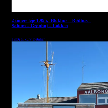
2 timers leje 1.995,- Blokhus – Rødhus –
Saltum – Grønhøj – Løkken
kr.
1.995,00
Tilføj til kurv
Detaljer