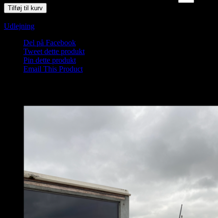
Tilføj til kurv
Varenummer (SKU):
Saunagus 2026 Blokhus-4-1
Kategori:
Udlejning
Del på Facebook
Tweet dette produkt
Pin dette produkt
Email This Product
Relaterede varer