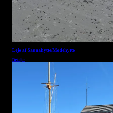
Leje af Saunahytte/Mødehytte
Detaljer