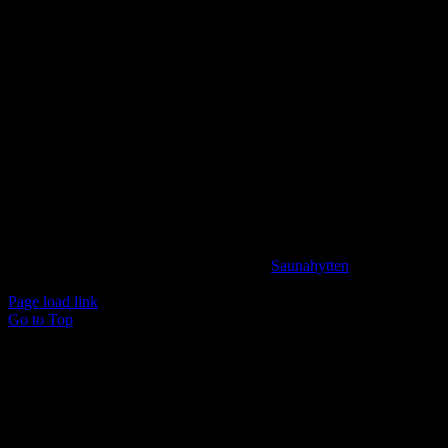
meget andet.
KONTAKTINFORMATION
info@saunahytten.dk
(+45) 30 24 22 97
BANK INFORMATION
Spar Nord Reg.: 9280 Konto nr. 4587125787
© Copyright 2024 -
2026 | Udviklet af
Saunahytten
| All
Rights Reserved
Page load link
Go to Top