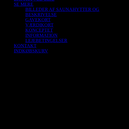
SE MERE
BILLEDER AF SAUNAHYTTER OG
BESKRIVELSE
GAVEKORT
VÆRDIKORT
KONCEPTET
INFORMATION
LEJEBETINGELSER
KONTAKT
INDKØBSKURV
Saunagus 10/9-25 Kl. 18.30-19.30 Aalborg
Sejlklub