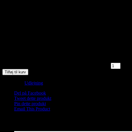
9000 Aalborg. Der er mulighed for lettere omklædning i
Saunahytten. Badetøj er påkrævet.
Bemærk:
Mulighed for at købe drikkevarer (Sodavand, øl, hvidvin,
bobler eller Champagne). Alkoholfrie varianter kan købes på stedet,
mens dem med alkohol skal forudbestilles.
Bestilling er på SMS +45 31 75 15 38. Er først godkendt, når du
modtager SMS med bekræftelse.
2 på lager
Saunagus 10/9-25 Kl. 18.30-19.30 Aalborg Sejlklub antal
Tilføj til kurv
Varenummer (SKU):
Saunagus Aalborg-2025-S-1-1-1-1-1-1-1-1-1-
1
Kategori:
Udlejning
Del på Facebook
Tweet dette produkt
Pin dette produkt
Email This Product
Relaterede varer