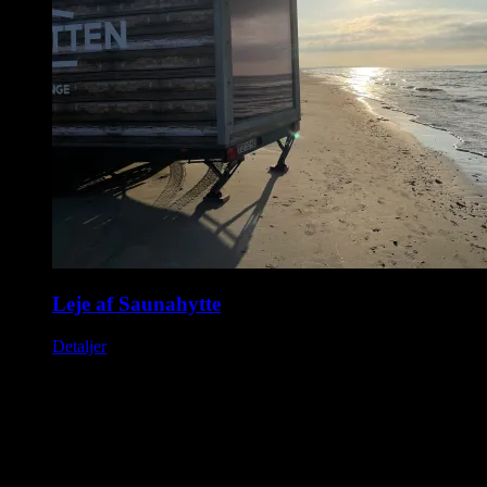
Leje af Saunahytte
Detaljer
Saunahytten tilbyder udlejning af luksus saunaer på hjul. En
fleksibel løsning, så du kan nyde en dag i selskab med dine venner,
kollegaer eller familie. Nyd Saunahytten og et forfriskende dyp. Der
er mulighed for tilkøb af Saunagus, Badekåber, kolde drikkevarer og