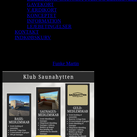
GAVEKORT
VÆRDIKORT
KONCEPTET
INFORMATION
LEJEBETINGELSER
KONTAKT
INDKØBSKURV
KlubSaunahytten oversigt
KlubSaunahytten oversigt
Funke Martin
2024-12-20T12:09:33+01:00