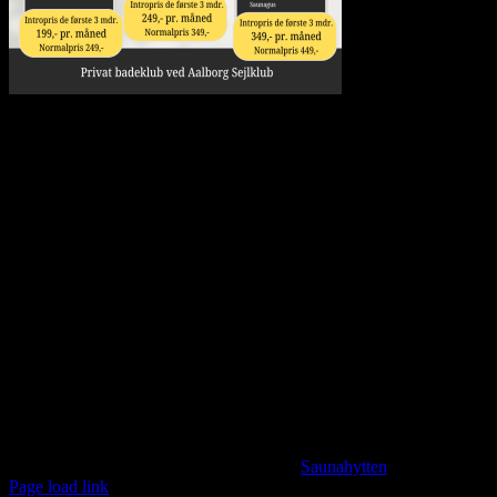
Saunahytten tilbyder udlejning af luksus saunaer på hjul. En fleksibe
for tilkøb af Saunagus, Badekåber, kolde drikkevarer og meget andet.
KONTAKTINFORMATION
info@saunahytten.dk
(+45) 30 24 22 97
BANK INFORMATION
Spar Nord Reg.: 9280 Konto nr. 4587125787
© Copyright 2024 -
2026 | Udviklet af
Saunahytten
| All Rights 
Page load link