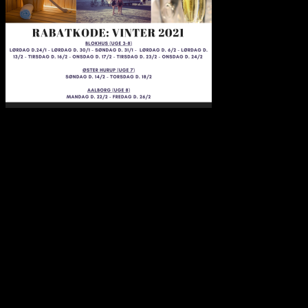
Saunahytten tilbyder udlejning af luksus saunaer på hjul. En
fleksibel løsning, så du kan nyde en dag i selskab med dine venner,
kollegaer eller familie. Nyd Saunahytten og et forfriskende dyp. Der
er mulighed for tilkøb af Saunagus, Badekåber, kolde drikkevarer og
meget andet.
KONTAKTINFORMATION
info@saunahytten.dk
(+45) 30 24 22 97