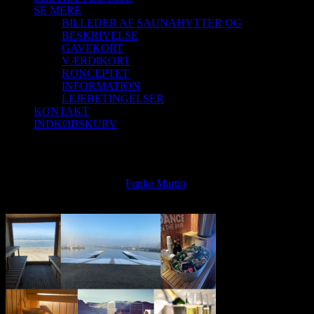
SE MERE
BILLEDER AF SAUNAHYTTER OG
BESKRIVELSE
GAVEKORT
VÆRDIKORT
KONCEPTET
INFORMATION
LEJEBETINGELSER
KONTAKT
INDKØBSKURV
Rabatkode Vinter2021 (s2)
Rabatkode Vinter2021 (s2)
Funke Martin
2021-01-
19T16:34:36+01:00