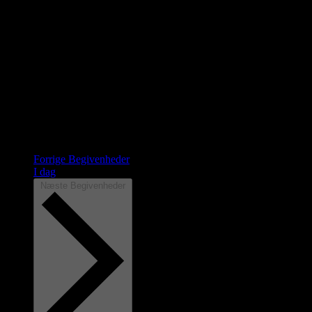
Forrige
Begivenheder
I dag
Næste
Begivenheder