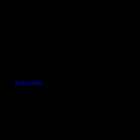
Saunagus Aalborg
Begivenheder