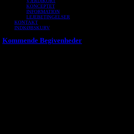
VÆRDIKORT
KONCEPTET
INFORMATION
LEJEBETINGELSER
KONTAKT
INDKØBSKURV
Kommende Begivenheder
› Saunagus
Aalborg
2026-08-09T00:00:00+02:00
0 begivenheder found.