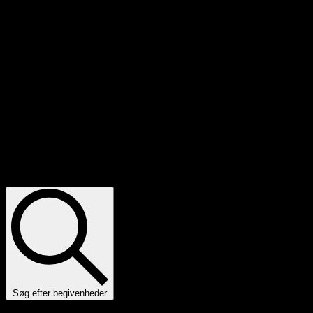
Notice
Ingen resultater fundet.
Begivenheder Søgning og visninger
Navigation
Søg efter begivenheder
Skriv nøgleord. Søg efter Begivenheder på nøgleord.