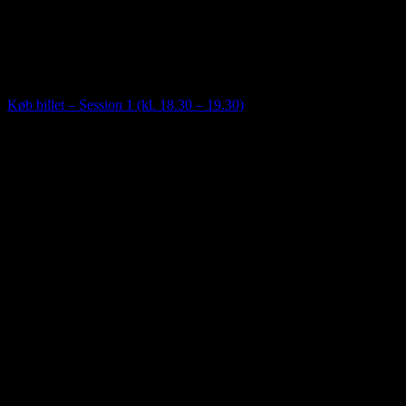
8. juli | 18:00
-
20:00
Saunagus med mulighed for forfriskende dyp. Mulighed for lettere
omklædning i Saunahytten. Adgang til sejlklubbens bade- og
toiletfaciliteter.
Køb billet – Session 1 (kl. 18.30 – 19.30)