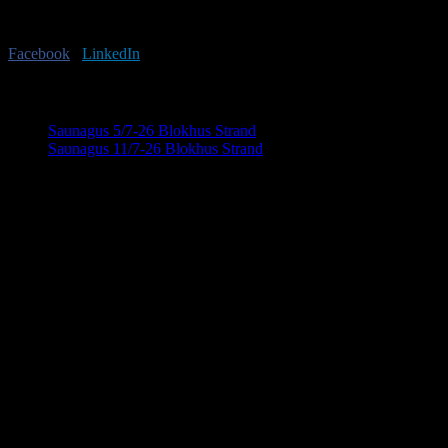
Har du lyst til at sprede budskabet?
Facebook
X
LinkedIn
E-mail
Begivenhed Navigation
Saunagus 5/7-26 Blokhus Strand
Saunagus 11/7-26 Blokhus Strand
Saunahytten tilbyder udlejning af luksus saunaer
på hjul. En fleksibel løsning, så du kan nyde en
Detaljer
dag i selskab med dine venner, kollegaer eller
familie. Nyd Saunahytten og et forfriskende
Dato:
8. juli
dyp. Der er mulighed for tilkøb af Saunagus,
Tidspunkt:
Badekåber, kolde drikkevarer og meget andet.
18:00 - 20:00
KONTAKTINFORMATION
info@saunahytten.dk
(+45) 30 24 22 97