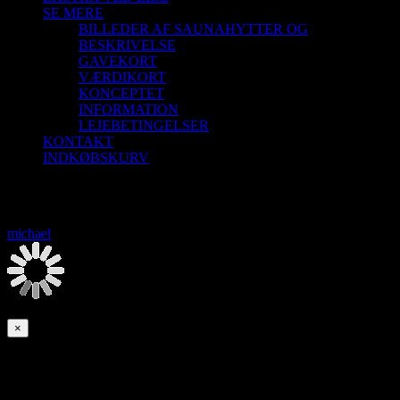
SE MERE
BILLEDER AF SAUNAHYTTER OG
BESKRIVELSE
GAVEKORT
VÆRDIKORT
KONCEPTET
INFORMATION
LEJEBETINGELSER
KONTAKT
INDKØBSKURV
Saunagus 8/7-26 Aalborg Sejlklub
michael
2026-08-08T00:00:00+02:00
Denne begivenhed er allerede afholdt.
×
Saunagus 8/7-26 Aalborg Sejlklub