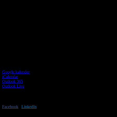
Google kalender
iCalendar
Outlook 365
Outlook Live
Har du lyst til at sprede budskabet?
Facebook
X
LinkedIn
E-mail
Begivenhed Navigation