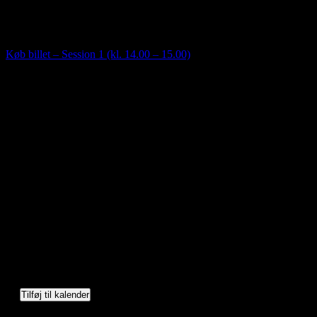
Saunagus med mulighed for forfriskende dyp. Mulighed for lettere
omklædning i Saunahytten. Adgang til sejlklubbens bade- og
toiletfaciliteter.
Køb billet – Session 1 (kl. 14.00 – 15.00)
Tilføj til kalender