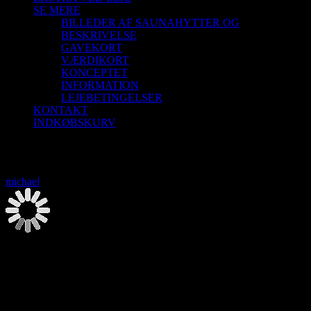
SE MERE
BILLEDER AF SAUNAHYTTER OG
BESKRIVELSE
GAVEKORT
VÆRDIKORT
KONCEPTET
INFORMATION
LEJEBETINGELSER
KONTAKT
INDKØBSKURV
Saunagus 4/10-26 Aalborg Sejlklub
michael
2026-08-06T00:00:00+02:00
Saunagus 4/10-26 Aalborg Sejlklub
4. oktober | 13:30
-
15:30