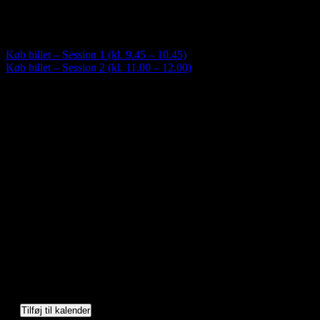
Saunagus og Vesterhavsdyp. Nyd naturen og oplev 3 skønne runder
med Saunagus med mulighed for forfriskende dyp i det skønne
Vesterhav!
Køb billet – Session 1 (kl. 9.45 – 10.45)
Køb billet – Session 2 (kl. 11.00 – 12.00)
Tilføj til kalender