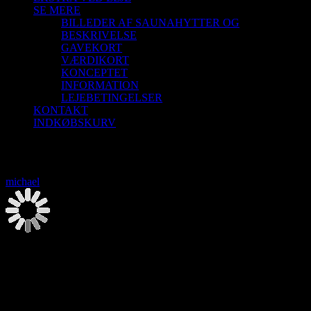
SE MERE
BILLEDER AF SAUNAHYTTER OG
BESKRIVELSE
GAVEKORT
VÆRDIKORT
KONCEPTET
INFORMATION
LEJEBETINGELSER
KONTAKT
INDKØBSKURV
Saunagus 27/12-26 Blokhus Strand
michael
2026-08-07T00:00:00+02:00
Saunagus 27/12-26 Blokhus Strand
27. december | 9:30
-
12:00