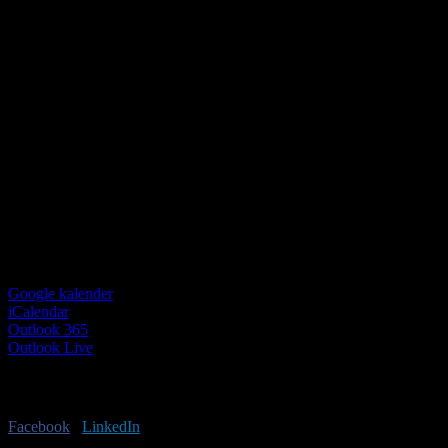
Google kalender
iCalendar
Outlook 365
Outlook Live
Har du lyst til at sprede budskabet?
Facebook
X
LinkedIn
E-mail