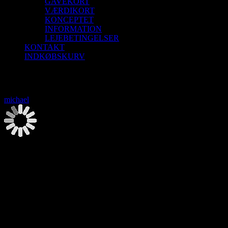
GAVEKORT
VÆRDIKORT
KONCEPTET
INFORMATION
LEJEBETINGELSER
KONTAKT
INDKØBSKURV
Saunagus 24/10-26 Blokhus Strand
michael
2026-08-07T00:00:00+02:00
Saunagus 24/10-26 Blokhus Strand
24. oktober | 9:30
-
12:00
Saunagus og Vesterhavsdyp. Nyd naturen og oplev 3 skønne runder
med Saunagus med mulighed for forfriskende dyp i det skønne
Vesterhav!