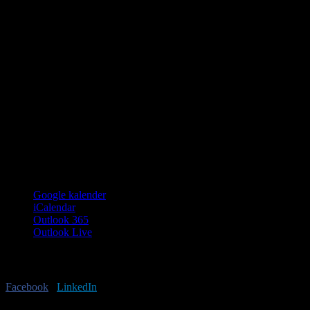
Google kalender
iCalendar
Outlook 365
Outlook Live
Har du lyst til at sprede budskabet?
Facebook
X
LinkedIn
E-mail