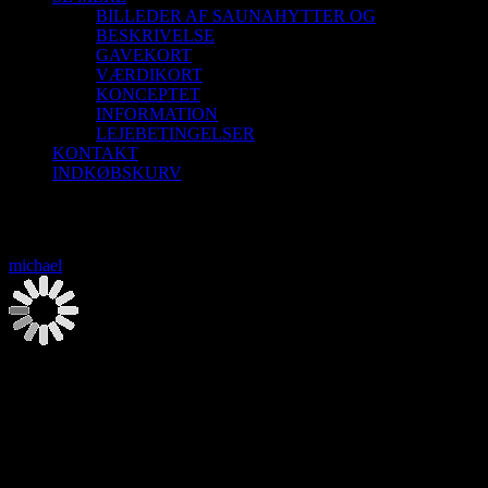
BILLEDER AF SAUNAHYTTER OG
BESKRIVELSE
GAVEKORT
VÆRDIKORT
KONCEPTET
INFORMATION
LEJEBETINGELSER
KONTAKT
INDKØBSKURV
Saunagus 21/11-26 Blokhus Strand
michael
2026-08-06T00:00:00+02:00
Saunagus 21/11-26 Blokhus Strand
21. november | 9:30
-
12:00
Saunagus og Vesterhavsdyp. Nyd naturen og oplev 3 skønne runder