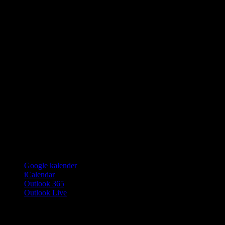
Google kalender
iCalendar
Outlook 365
Outlook Live
Har du lyst til at sprede budskabet?