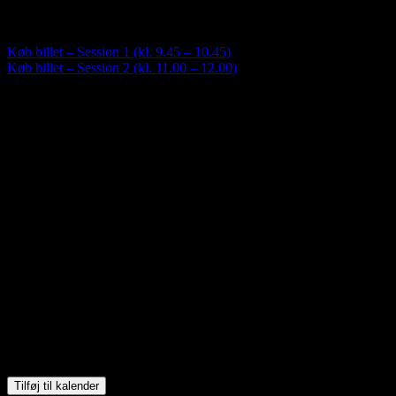
med Saunagus med mulighed for forfriskende dyp i det skønne
Vesterhav!
Køb billet – Session 1 (kl. 9.45 – 10.45)
Køb billet – Session 2 (kl. 11.00 – 12.00)
Tilføj til kalender