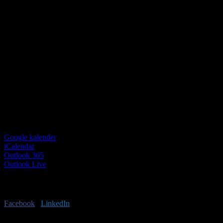
Google kalender
iCalendar
Outlook 365
Outlook Live
Har du lyst til at sprede budskabet?
Facebook
X
LinkedIn
E-mail
Begivenhed Navigation