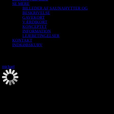
SE MERE
BILLEDER AF SAUNAHYTTER OG
BESKRIVELSE
GAVEKORT
VÆRDIKORT
KONCEPTET
INFORMATION
LEJEBETINGELSER
KONTAKT
INDKØBSKURV
Saunagus 21/10-26 Aalborg Sejlklub
michael
2026-08-07T00:00:00+02:00
Saunagus 21/10-26 Aalborg Sejlklub
21. oktober | 18:00
-
20:00