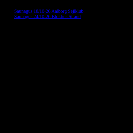
Saunagus 18/10-26 Aalborg Sejlklub
Saunagus 24/10-26 Blokhus Strand
Saunahytten tilbyder udlejning af luksus
saunaer på hjul. En fleksibel løsning, så du
Detaljer
kan nyde en dag i selskab med dine venner,
kollegaer eller familie. Nyd Saunahytten og
Dato:
21. oktober
et forfriskende dyp. Der er mulighed for
Tidspunkt:
tilkøb af Saunagus, Badekåber, kolde
18:00 - 20:00
drikkevarer og meget andet.
KONTAKTINFORMATION
info@saunahytten.dk
(+45) 30 24 22 97
BANK INFORMATION
Spar Nord Reg.: 9280 Konto nr. 4587125787