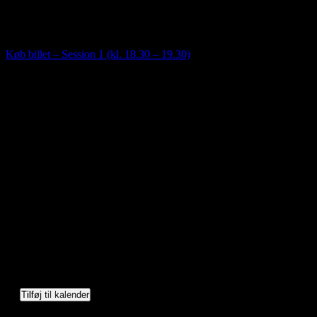
Saunagus med mulighed for forfriskende dyp. Mulighed for lettere
omklædning i Saunahytten. Adgang til sejlklubbens bade- og
toiletfaciliteter.
Køb billet – Session 1 (kl. 18.30 – 19.30)
Tilføj til kalender