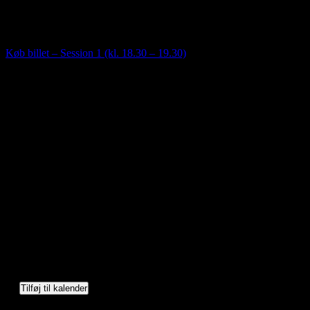
Saunagus med mulighed for forfriskende dyp. Mulighed for lettere
omklædning i Saunahytten. Adgang til sejlklubbens bade- og
toiletfaciliteter.
Køb billet – Session 1 (kl. 18.30 – 19.30)
Tilføj til kalender