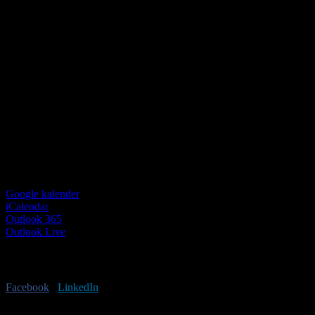
Google kalender
iCalendar
Outlook 365
Outlook Live
Har du lyst til at sprede budskabet?
Facebook
X
LinkedIn
E-mail
Begivenhed Navigation