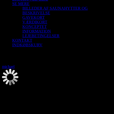
SE MERE
BILLEDER AF SAUNAHYTTER OG
BESKRIVELSE
GAVEKORT
VÆRDIKORT
KONCEPTET
INFORMATION
LEJEBETINGELSER
KONTAKT
INDKØBSKURV
Saunagus 2/9-26 Aalborg Sejlklub
michael
2026-08-06T00:00:00+02:00
Saunagus 2/9-26 Aalborg Sejlklub
2. september | 18:00
-
20:00