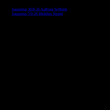
Saunagus 30/8-26 Aalborg Sejlklub
Saunagus 5/9-26 Blokhus Strand
Saunahytten tilbyder udlejning af luksus
saunaer på hjul. En fleksibel løsning, så du
Detaljer
kan nyde en dag i selskab med dine
venner, kollegaer eller familie. Nyd
Dato:
2. september
Saunahytten og et forfriskende dyp. Der er
Tidspunkt:
mulighed for tilkøb af Saunagus,
18:00 - 20:00
Badekåber, kolde drikkevarer og meget
andet.
KONTAKTINFORMATION
info@saunahytten.dk
(+45) 30 24 22 97
BANK INFORMATION
Spar Nord Reg.: 9280 Konto nr. 4587125787