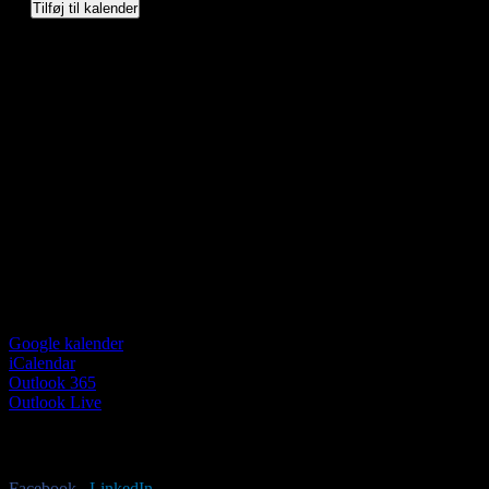
Tilføj til kalender
Google kalender
iCalendar
Outlook 365
Outlook Live
Har du lyst til at sprede budskabet?
Facebook
X
LinkedIn
E-mail