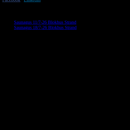
Begivenhed Navigation
Saunagus 11/7-26 Blokhus Strand
Saunagus 18/7-26 Blokhus Strand
Saunahytten tilbyder udlejning af luksus saunaer
på hjul. En fleksibel løsning, så du kan nyde en
Detaljer
dag i selskab med dine venner, kollegaer eller
familie. Nyd Saunahytten og et forfriskende
Dato:
15. juli
dyp. Der er mulighed for tilkøb af Saunagus,
Tidspunkt:
Badekåber, kolde drikkevarer og meget andet.
18:00 - 20:00
KONTAKTINFORMATION
info@saunahytten.dk
(+45) 30 24 22 97
BANK INFORMATION