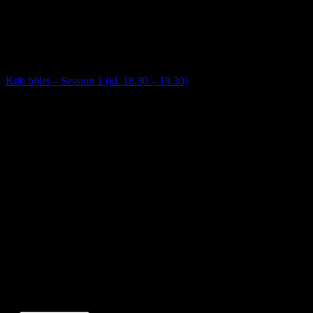
15. juli | 18:00
-
20:00
Saunagus med mulighed for forfriskende dyp. Mulighed for lettere
omklædning i Saunahytten. Adgang til sejlklubbens bade- og
toiletfaciliteter.
Køb billet – Session 1 (kl. 18.30 – 19.30)