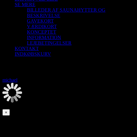
SE MERE
BILLEDER AF SAUNAHYTTER OG
BESKRIVELSE
GAVEKORT
VÆRDIKORT
KONCEPTET
INFORMATION
LEJEBETINGELSER
KONTAKT
INDKØBSKURV
Saunagus 15/7-26 Aalborg Sejlklub
michael
2026-08-07T00:00:00+02:00
Denne begivenhed er allerede afholdt.
×
Saunagus 15/7-26 Aalborg Sejlklub