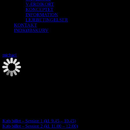
VÆRDIKORT
KONCEPTET
INFORMATION
LEJEBETINGELSER
KONTAKT
INDKØBSKURV
Saunagus 13/9-26 Blokhus Strand
michael
2026-08-08T00:00:00+02:00
Saunagus 13/9-26 Blokhus Strand
13. september | 9:30
-
12:00
Saunagus og Vesterhavsdyp. Nyd naturen og oplev 3 skønne runder m
Køb billet – Session 1 (kl. 9.45 – 10.45)
Køb billet – Session 2 (kl. 11.00 – 12.00)