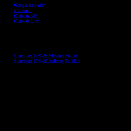
Google kalender
iCalendar
Outlook 365
Outlook Live
Har du lyst til at sprede budskabet?
Facebook
X
LinkedIn
E-
Begivenhed Navigation
mail
Saunagus 12/9-26 Blokhus Strand
Saunagus 13/9-26 Aalborg Sejlklub
KONTAKTINFORMATION
info@saunahytten.dk
(+45) 30 24 22 97
BANK INFORMATION
Spar Nord Reg.: 9280 Konto nr. 4587125787