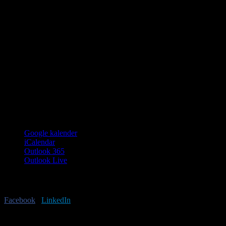
Google kalender
iCalendar
Outlook 365
Outlook Live
Har du lyst til at sprede budskabet?
Facebook
X
LinkedIn
E-mail
Begivenhed Navigation