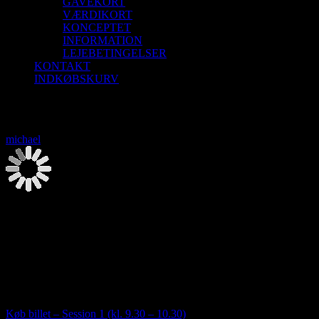
GAVEKORT
VÆRDIKORT
KONCEPTET
INFORMATION
LEJEBETINGELSER
KONTAKT
INDKØBSKURV
Saunagus 13/12-26 Skagen (Vippefyret)
michael
2026-08-08T00:00:00+02:00
Saunagus 13/12-26 Skagen (Vippefyret)
13. december | 9:30
-
12:00
Saunagus ved Vippefyret. Nyd naturen og oplev 3 skønne runder
med Saunagus med mulighed for forfriskende dyp!
Køb billet – Session 1 (kl. 9.30 – 10.30)