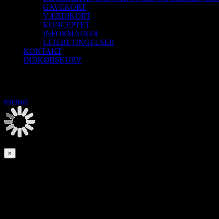
GAVEKORT
VÆRDIKORT
KONCEPTET
INFORMATION
LEJEBETINGELSER
KONTAKT
INDKØBSKURV
Saunagus 1/7-26 Aalborg Sejlklub
michael
2026-08-06T00:00:00+02:00
Denne begivenhed er allerede afholdt.
×
Saunagus 1/7-26 Aalborg Sejlklub
1. juli | 18:00
-
20:00
Saunagus med mulighed for forfriskende dyp. Mulighed for lettere omkl