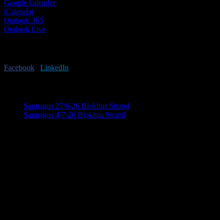
Google kalender
iCalendar
Outlook 365
Outlook Live
Har du lyst til at sprede budskabet?
Facebook
X
LinkedIn
E-mail
Begivenhed Navigation
Saunagus 27/6-26 Blokhus Strand
Saunagus 4/7-26 Blokhus Strand
KONTAKTINFORMATION
info@saunahytten.dk
(+45) 30 24 22 97
BANK INFORMATION