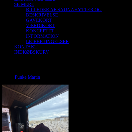
SE MERE
BILLEDER AF SAUNAHYTTER OG
BESKRIVELSE
GAVEKORT
VÆRDIKORT
KONCEPTET
INFORMATION
LEJEBETINGELSER
KONTAKT
INDKØBSKURV
SH5-1
SH5-1
Funke Martin
2026-03-23T06:32:37+01:00