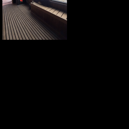
Saunahytten tilbyder udlejning af luksus saunaer på hjul. En
fleksibel løsning, så du kan nyde en dag i selskab med dine venner,
kollegaer eller familie. Nyd Saunahytten og et forfriskende dyp. Der
er mulighed for tilkøb af Saunagus, Badekåber, kolde drikkevarer og
meget andet.
KONTAKTINFORMATION
info@saunahytten.dk
(+45) 30 24 22 97