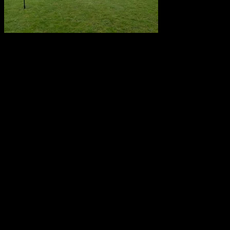
Saunahytten tilbyder udlejning af luksus saunaer på hjul. En
fleksibel løsning, så du kan nyde en dag i selskab med dine venner,
kollegaer eller familie. Nyd Saunahytten og et forfriskende dyp. Der
er mulighed for tilkøb af Saunagus, Badekåber, kolde drikkevarer og
meget andet.
KONTAKTINFORMATION
info@saunahytten.dk
(+45) 30 24 22 97
BANK INFORMATION
Spar Nord Reg.: 9280 Konto nr. 4587125787