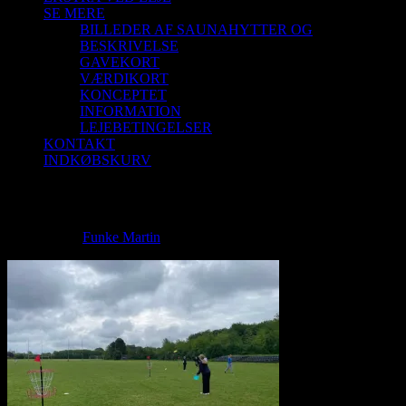
SE MERE
BILLEDER AF SAUNAHYTTER OG
BESKRIVELSE
GAVEKORT
VÆRDIKORT
KONCEPTET
INFORMATION
LEJEBETINGELSER
KONTAKT
INDKØBSKURV
IMG_8315 2
IMG_8315 2
Funke Martin
2024-01-03T16:43:59+01:00