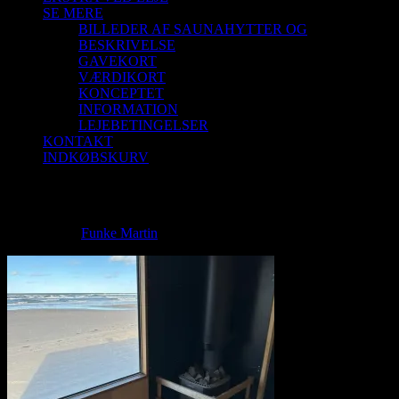
SE MERE
BILLEDER AF SAUNAHYTTER OG
BESKRIVELSE
GAVEKORT
VÆRDIKORT
KONCEPTET
INFORMATION
LEJEBETINGELSER
KONTAKT
INDKØBSKURV
IMG_0927 2
IMG_0927 2
Funke Martin
2024-01-03T15:08:23+01:00