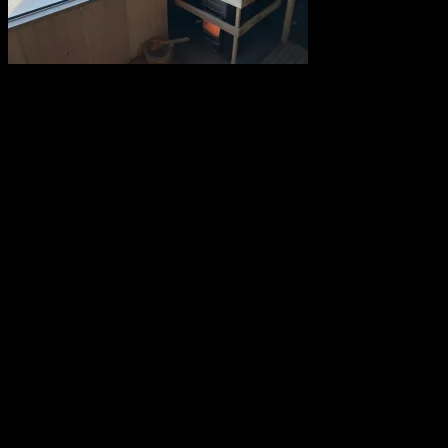
Saunahytten tilbyder udlejning af luksus saunaer på hjul. En
fleksibel løsning, så du kan nyde en dag i selskab med dine venner,
kollegaer eller familie. Nyd Saunahytten og et forfriskende dyp. Der
er mulighed for tilkøb af Saunagus, Badekåber, kolde drikkevarer og
meget andet.
KONTAKTINFORMATION
info@saunahytten.dk
(+45) 30 24 22 97
BANK INFORMATION
Spar Nord Reg.: 9280 Konto nr. 4587125787