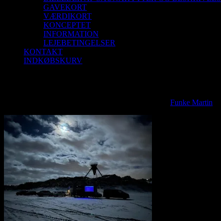
GAVEKORT
VÆRDIKORT
KONCEPTET
INFORMATION
LEJEBETINGELSER
KONTAKT
INDKØBSKURV
EF0D2FC5-F30D-47EC-B1DC-AF1D1706
EF0D2FC5-F30D-47EC-B1DC-AF1D1706C4CB 4
Funke Martin
20