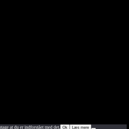
ler familie. Nyd Saunahytten og et forfriskende dyp. Der er mulighed
ntage at du er indforstået med det.
Ok
Læs mere