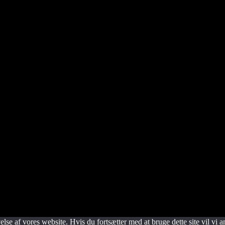
l løsning, så du kan nyde en dag i selskab med dine venner, kollegaer el
Reserved
lse af vores website. Hvis du fortsætter med at bruge dette site vil vi a