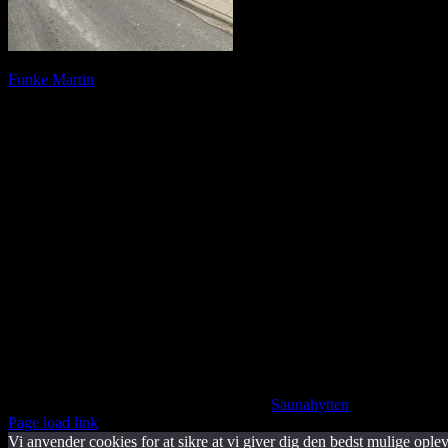
Funke Martin
2022-08-10T07:15:30+02:00
Saunahytten tilbyder udlejning af luksus saunaer på hjul. En fleksibe
for tilkøb af Saunagus, Badekåber, kolde drikkevarer og meget andet.
KONTAKTINFORMATION
info@saunahytten.dk
(+45) 30 24 22 97
BANK INFORMATION
Spar Nord Reg.: 9280 Konto nr. 4587125787
© Copyright 2024 -
2026 | Udviklet af
Saunahytten
| All Rights 
Page load link
Vi anvender cookies for at sikre at vi giver dig den bedst mulige opleve