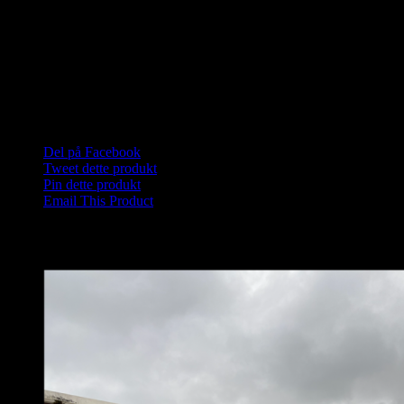
Oplev en autentisk saunagus-session ved Aalborg Sejlklub.
Mødested:
Aalborg Sejlklub, Skydebanevej 40, 9000 Aalborg.
Medbring:
Badetøj, håndklæde og en god ide med neoprensko eller b
Pris: 150 kr pr. person.
Del på Facebook
Tweet dette produkt
Pin dette produkt
Email This Product
Relaterede varer