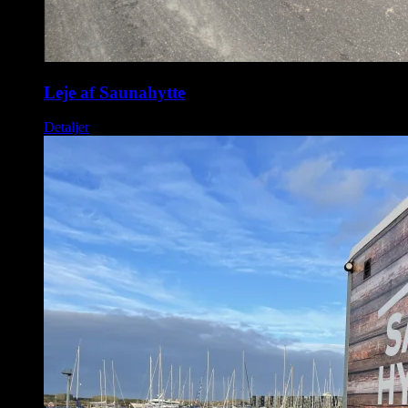
Leje af Saunahytte
Detaljer