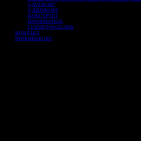
GAVEKORT
VÆRDIKORT
KONCEPTET
INFORMATION
LEJEBETINGELSER
KONTAKT
INDKØBSKURV
Saunagus Aalborg Sejlklub