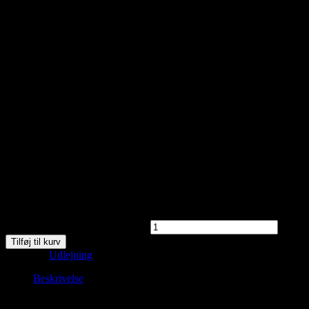
Saunagus Aalborg Sejlklub
kr.
150,00
Saunagus ved Aalborg Sejlklub.
Saunagus Aalborg Sejlklub antal
Tilføj til kurv
Kategori:
Udlejning
Beskrivelse
Beskrivelse