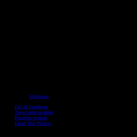
kr.
150,00
Ikke på lager
Saunagus og Vesterhavsdyp. Nyd naturen og oplev 3 skønne runder
med Saunagus med mulighed for forfriskende dyp i det skønne
Vesterhav!
Medbring håndklæde og god ide med badesko/neoprensko.
Wellness midt i naturen.
Mød omklædt på stranden i Blokhus neden for sømærket.
Ikke på lager
Varenummer (SKU):
Saunagus 2026 1 Blokhus-1-1-2-1-2-1-2-1-1-
1-1
Kategori:
Udlejning
Del på Facebook
Tweet dette produkt
Pin dette produkt
Email This Product
Relaterede varer