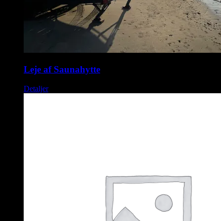
Leje af Saunahytte
Detaljer