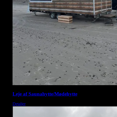
Leje af Saunahytte/Mødehytte
Detaljer