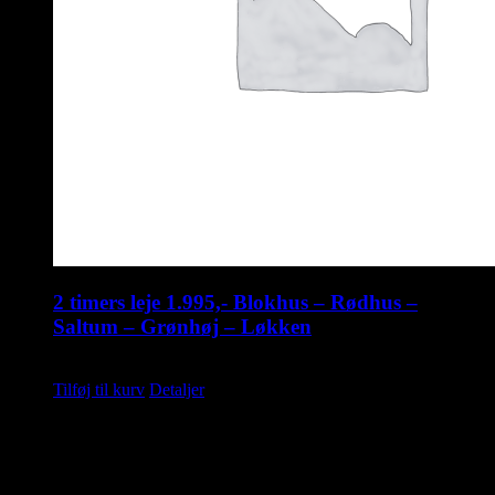
2 timers leje 1.995,- Blokhus – Rødhus –
Saltum – Grønhøj – Løkken
kr.
1.995,00
Tilføj til kurv
Detaljer
Saunahytten tilbyder udlejning af luksus saunaer på hjul. En
fleksibel løsning, så du kan nyde en dag i selskab med dine venner,