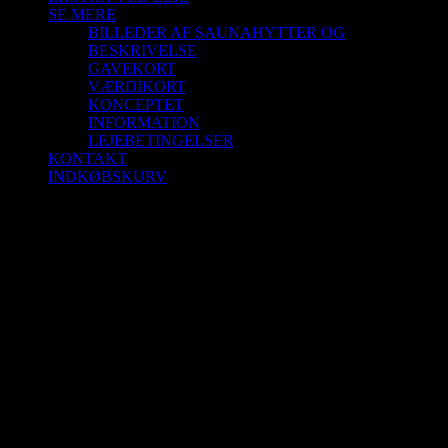
SE MERE
BILLEDER AF SAUNAHYTTER OG
BESKRIVELSE
GAVEKORT
VÆRDIKORT
KONCEPTET
INFORMATION
LEJEBETINGELSER
KONTAKT
INDKØBSKURV
Saunagus 8/3-26 Kl. 11.00 – 12.00 Blokhus
Strand