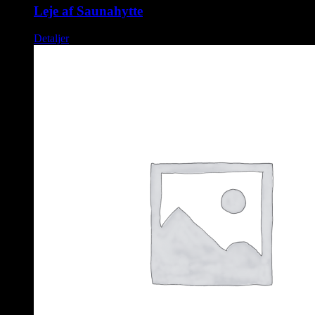
Leje af Saunahytte
Detaljer