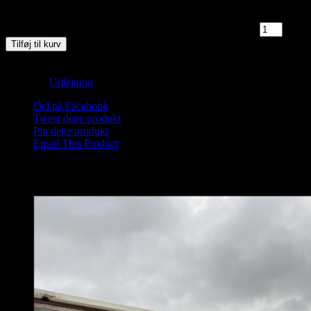
3 på lager
Saunagus 4/10-25 Kl. 11.00 - 12.00 Blokhus Strand antal
Tilføj til kurv
Varenummer (SKU):
Saunagus 2025 Blokhus---1-2-3-1-1-1-2-2-2-
1-1-1-1-2-3-2-1-1-1-1-1-1-4-1-3-1-1-1-1-1-1-1-1-1-1-1-1-1-1
Kategori:
Udlejning
Del på Facebook
Tweet dette produkt
Pin dette produkt
Email This Product
Relaterede varer