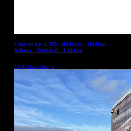
2 timers leje 1.995,- Blokhus – Rødhus –
Saltum – Grønhøj – Løkken
kr.
1.995,00
Tilføj til kurv
Detaljer