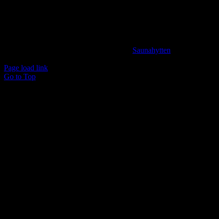
BANK INFORMATION
Spar Nord Reg.: 9280 Konto nr. 4587125787
© Copyright 2024 -
2026 | Udviklet af
Saunahytten
| All
Rights Reserved
Page load link
Go to Top