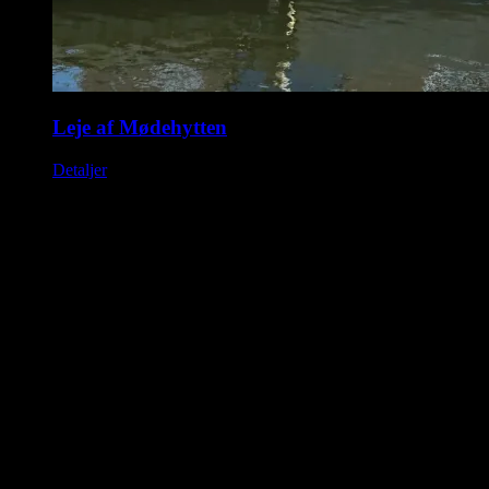
Leje af Mødehytten
Detaljer
Saunahytten tilbyder udlejning af luksus saunaer på hjul. En
fleksibel løsning, så du kan nyde en dag i selskab med dine venner,
kollegaer eller familie. Nyd Saunahytten og et forfriskende dyp. Der
er mulighed for tilkøb af Saunagus, Badekåber, kolde drikkevarer og
meget andet.
KONTAKTINFORMATION
info@saunahytten.dk
(+45) 30 24 22 97