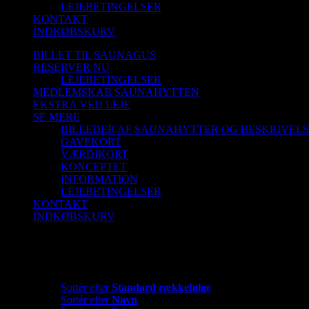
LEJEBETINGELSER
KONTAKT
INDKØBSKURV
BILLET TIL SAUNAGUS
RESERVER NU
LEJEBETINGELSER
MEDLEMSKAB SAUNAHYTTEN
EKSTRA VED LEJE
SE MERE
BILLEDER AF SAUNAHYTTER OG BESKRIVEL
GAVEKORT
VÆRDIKORT
KONCEPTET
INFORMATION
LEJEBETINGELSER
KONTAKT
INDKØBSKURV
Saunatid
Sortér efter
Dato
Sortér efter
Standard rækkefølge
Sortér efter
Navn