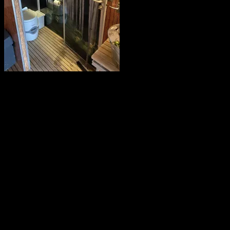
Saunahytten tilbyder udlejning af luksus saunaer på hjul. En
fleksibel løsning, så du kan nyde en dag i selskab med dine venner,
kollegaer eller familie. Nyd Saunahytten og et forfriskende dyp. Der
er mulighed for tilkøb af Saunagus, Badekåber, kolde drikkevarer og
meget andet.
KONTAKTINFORMATION
info@saunahytten.dk
(+45) 30 24 22 97