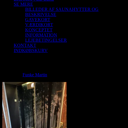
SE MERE
BILLEDER AF SAUNAHYTTER OG
BESKRIVELSE
GAVEKORT
VÆRDIKORT
KONCEPTET
INFORMATION
LEJEBETINGELSER
KONTAKT
INDKØBSKURV
IMG_3583
IMG_3583
Funke Martin
2021-01-30T14:26:57+01:00